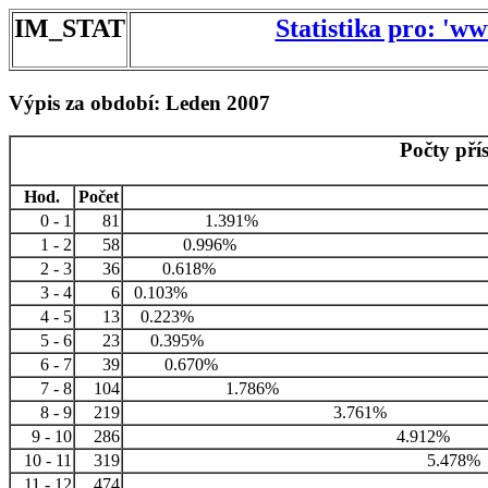
IM_STAT
Statistika pro: 'w
Výpis za období: Leden 2007
Počty pří
Hod.
Počet
0 - 1
81
1.391%
1 - 2
58
0.996%
2 - 3
36
0.618%
3 - 4
6
0.103%
4 - 5
13
0.223%
5 - 6
23
0.395%
6 - 7
39
0.670%
7 - 8
104
1.786%
8 - 9
219
3.761%
9 - 10
286
4.912%
10 - 11
319
5.478%
11 - 12
474