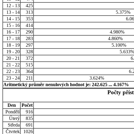
12 - 13
425
13 - 14
313
5.375%
14 - 15
353
6.0
15 - 16
414
16 - 17
290
4.980%
17 - 18
283
4.860%
18 - 19
297
5.100%
19 - 20
328
5.633
20 - 21
372
6
21 - 22
515
22 - 23
364
6.
23 - 24
211
3.624%
Aritmetický průměr nenulových hodnot je: 242.625 ... 4.167%
Počty přís
Den
Počet
Pondělí
916
Úterý
835
Středa
691
Čtvrtek
1026