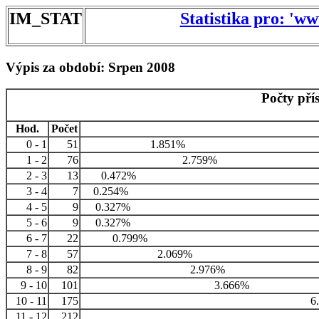
IM_STAT
Statistika pro: 'w
Výpis za období: Srpen 2008
Počty pří
Hod.
Počet
0 - 1
51
1.851%
1 - 2
76
2.759%
2 - 3
13
0.472%
3 - 4
7
0.254%
4 - 5
9
0.327%
5 - 6
9
0.327%
6 - 7
22
0.799%
7 - 8
57
2.069%
8 - 9
82
2.976%
9 - 10
101
3.666%
10 - 11
175
6
11 - 12
212