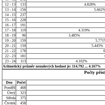
12 - 13
133
4.828%
13 - 14
156
5.662
14 - 15
237
15 - 16
228
16 - 17
191
17 - 18
119
4.319%
18 - 19
96
3.485%
19 - 20
159
5.771
20 - 21
150
5.445%
21 - 22
178
6
22 - 23
181
23 - 24
113
4.102%
Aritmetický průměr nenulových hodnot je: 114.792 ... 4.167%
Počty přís
Den
Počet
Pondělí
468
Úterý
323
Středa
375
Čtvrtek
458