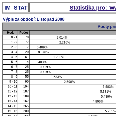
IM_STAT
Statistika pro: '
Výpis za období: Listopad 2008
Počty př
Hod.
Počet
0 - 1
70
2.014%
1 - 2
77
2.216%
2 - 3
17
0.489%
3 - 4
20
0.576%
4 - 5
61
1.755%
5 - 6
14
0.403%
6 - 7
25
0.719%
7 - 8
25
0.719%
8 - 9
55
1.583%
9 - 10
90
2.590%
10 - 11
194
5.583%
11 - 12
187
5.381%
12 - 13
189
5.439%
13 - 14
167
4.806%
14 - 15
265
15 - 16
200
5.755%