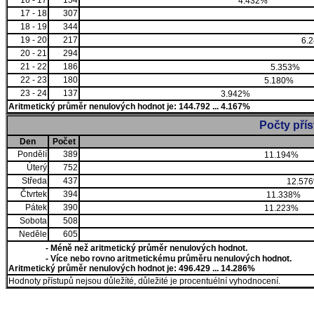
16 - 17
154
4.432%
17 - 18
307
18 - 19
344
19 - 20
217
6.
20 - 21
294
21 - 22
186
5.353%
22 - 23
180
5.180%
23 - 24
137
3.942%
Aritmetický průměr nenulových hodnot je: 144.792 ... 4.167%
Počty pří
Den
Počet
Pondělí
389
11.194%
Úterý
752
Středa
437
12.57
Čtvrtek
394
11.338%
Pátek
390
11.223%
Sobota
508
Neděle
605
- Méně než aritmetický průměr nenulových hodnot.
- Více nebo rovno aritmetickému průměru nenulových hodnot.
Aritmetický průměr nenulových hodnot je: 496.429 ... 14.286%
Hodnoty přístupů nejsou důležíté, důležité je procentuélní vyhodnocení.