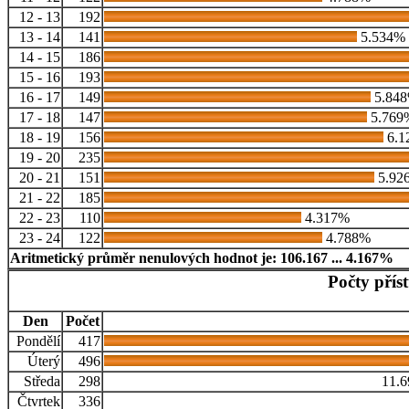
12 - 13
192
13 - 14
141
5.534%
14 - 15
186
15 - 16
193
16 - 17
149
5.84
17 - 18
147
5.769
18 - 19
156
6.1
19 - 20
235
20 - 21
151
5.92
21 - 22
185
22 - 23
110
4.317%
23 - 24
122
4.788%
Aritmetický průměr nenulových hodnot je: 106.167 ... 4.167%
Počty přís
Den
Počet
Pondělí
417
Úterý
496
Středa
298
11.
Čtvrtek
336