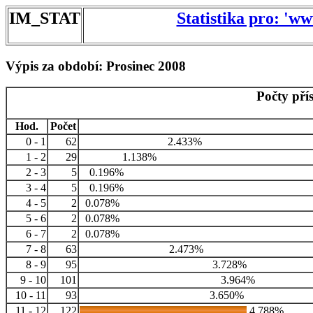
IM_STAT
Statistika pro: 'w
Výpis za období: Prosinec 2008
Počty pří
Hod.
Počet
0 - 1
62
2.433%
1 - 2
29
1.138%
2 - 3
5
0.196%
3 - 4
5
0.196%
4 - 5
2
0.078%
5 - 6
2
0.078%
6 - 7
2
0.078%
7 - 8
63
2.473%
8 - 9
95
3.728%
9 - 10
101
3.964%
10 - 11
93
3.650%
11 - 12
122
4.788%