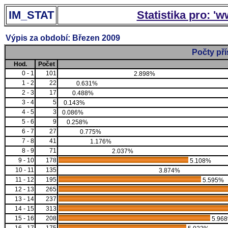
IM_STAT
Statistika pro: '
Výpis za období: Březen 2009
Počty př
Hod.
Počet
0 - 1
101
2.898%
1 - 2
22
0.631%
2 - 3
17
0.488%
3 - 4
5
0.143%
4 - 5
3
0.086%
5 - 6
9
0.258%
6 - 7
27
0.775%
7 - 8
41
1.176%
8 - 9
71
2.037%
9 - 10
178
5.108%
10 - 11
135
3.874%
11 - 12
195
5.595%
12 - 13
265
13 - 14
237
14 - 15
313
15 - 16
208
5.96