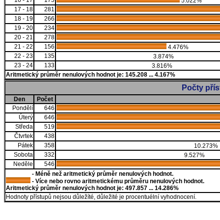
16 - 17
175
5.022%
17 - 18
281
18 - 19
266
19 - 20
234
20 - 21
278
21 - 22
156
4.476%
22 - 23
135
3.874%
23 - 24
133
3.816%
Aritmetický průměr nenulových hodnot je: 145.208 ... 4.167%
Počty pří
Den
Počet
Pondělí
646
Úterý
646
Středa
519
Čtvrtek
438
Pátek
358
10.273%
Sobota
332
9.527%
Neděle
546
- Méně než aritmetický průměr nenulových hodnot.
- Více nebo rovno aritmetickému průměru nenulových hodnot.
Aritmetický průměr nenulových hodnot je: 497.857 ... 14.286%
Hodnoty přístupů nejsou důležíté, důležité je procentuélní vyhodnocení.