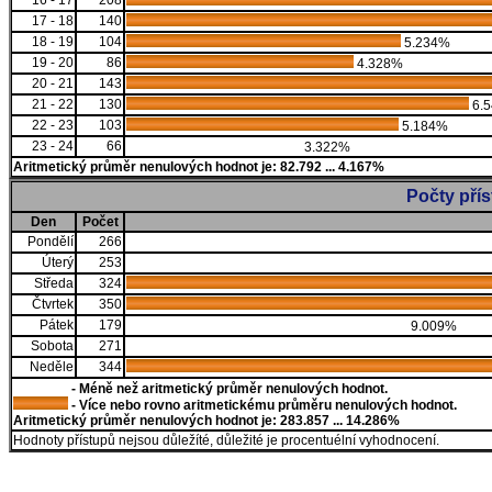
16 - 17
208
17 - 18
140
18 - 19
104
5.234%
19 - 20
86
4.328%
20 - 21
143
21 - 22
130
6.
22 - 23
103
5.184%
23 - 24
66
3.322%
Aritmetický průměr nenulových hodnot je: 82.792 ... 4.167%
Počty pří
Den
Počet
Pondělí
266
Úterý
253
Středa
324
Čtvrtek
350
Pátek
179
9.009%
Sobota
271
Neděle
344
- Méně než aritmetický průměr nenulových hodnot.
- Více nebo rovno aritmetickému průměru nenulových hodnot.
Aritmetický průměr nenulových hodnot je: 283.857 ... 14.286%
Hodnoty přístupů nejsou důležíté, důležité je procentuélní vyhodnocení.