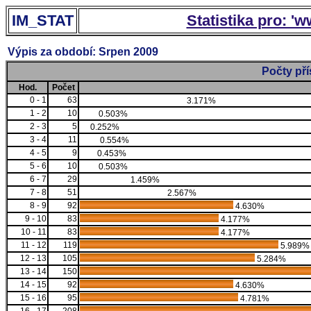
IM_STAT
Statistika pro: '
Výpis za období: Srpen 2009
Počty př
Hod.
Počet
0 - 1
63
3.171%
1 - 2
10
0.503%
2 - 3
5
0.252%
3 - 4
11
0.554%
4 - 5
9
0.453%
5 - 6
10
0.503%
6 - 7
29
1.459%
7 - 8
51
2.567%
8 - 9
92
4.630%
9 - 10
83
4.177%
10 - 11
83
4.177%
11 - 12
119
5.989%
12 - 13
105
5.284%
13 - 14
150
14 - 15
92
4.630%
15 - 16
95
4.781%