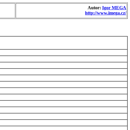
Autor:
Igor MEGA
http://www.imega.cz/