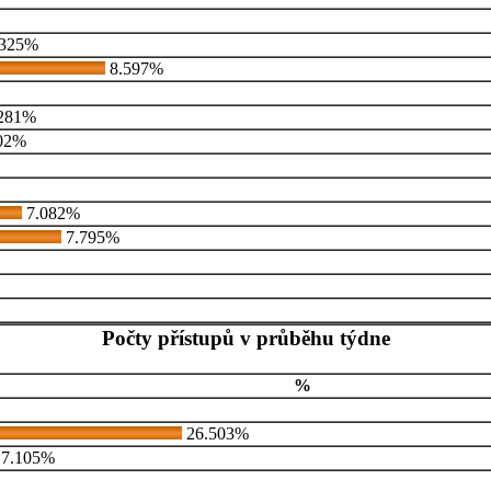
325%
8.597%
281%
02%
7.082%
7.795%
Počty přístupů v průběhu týdne
%
26.503%
7.105%