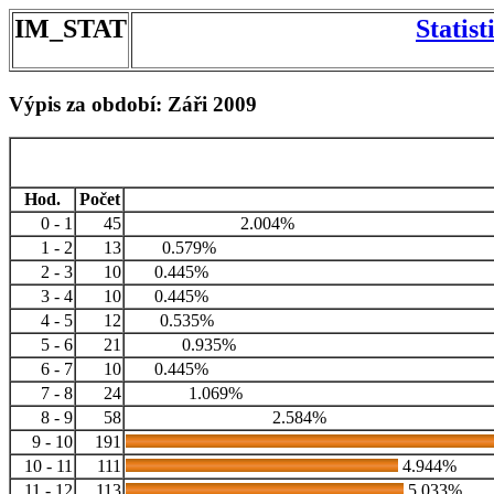
IM_STAT
Statis
Výpis za období: Záři 2009
Hod.
Počet
0 - 1
45
2.004%
1 - 2
13
0.579%
2 - 3
10
0.445%
3 - 4
10
0.445%
4 - 5
12
0.535%
5 - 6
21
0.935%
6 - 7
10
0.445%
7 - 8
24
1.069%
8 - 9
58
2.584%
9 - 10
191
10 - 11
111
4.944%
11 - 12
113
5.033%