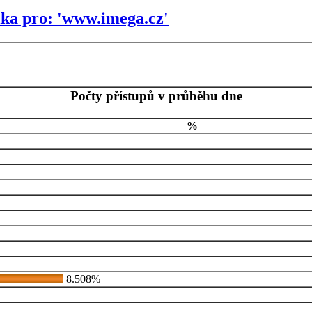
tika pro: 'www.imega.cz'
Počty přístupů v průběhu dne
%
8.508%