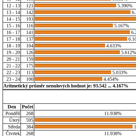
12 - 13
121
5.390%
13 - 14
142
6.
14 - 15
193
15 - 16
116
5.167%
16 - 17
141
6.
17 - 18
137
6.1
18 - 19
104
4.633%
19 - 20
126
5.612%
20 - 21
159
21 - 22
175
22 - 23
113
5.033%
23 - 24
100
4.454%
Aritmetický průměr nenulových hodnot je: 93.542 ... 4.167%
Den
Počet
Pondělí
268
11.938%
Úterý
595
Středa
384
1
Čtvrtek
268
11.938%