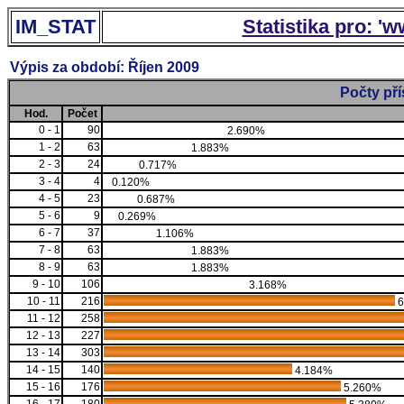
IM_STAT
Statistika pro: '
Výpis za období: Říjen 2009
Počty př
Hod.
Počet
0 - 1
90
2.690%
1 - 2
63
1.883%
2 - 3
24
0.717%
3 - 4
4
0.120%
4 - 5
23
0.687%
5 - 6
9
0.269%
6 - 7
37
1.106%
7 - 8
63
1.883%
8 - 9
63
1.883%
9 - 10
106
3.168%
10 - 11
216
6
11 - 12
258
12 - 13
227
13 - 14
303
14 - 15
140
4.184%
15 - 16
176
5.260%