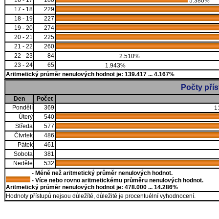
16 - 17
180
5.380%
17 - 18
229
18 - 19
227
19 - 20
274
20 - 21
225
21 - 22
260
22 - 23
84
2.510%
23 - 24
65
1.943%
Aritmetický průměr nenulových hodnot je: 139.417 ... 4.167%
Počty pří
Den
Počet
Pondělí
369
1
Úterý
540
Středa
577
Čtvrtek
486
Pátek
461
Sobota
381
Neděle
532
- Méně než aritmetický průměr nenulových hodnot.
- Více nebo rovno aritmetickému průměru nenulových hodnot.
Aritmetický průměr nenulových hodnot je: 478.000 ... 14.286%
Hodnoty přístupů nejsou důležíté, důležité je procentuélní vyhodnocení.