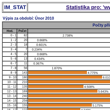
IM_STAT
Statistika pro: '
Výpis za období: Únor 2010
Počty př
Hod.
Počet
0 - 1
82
2.738%
1 - 2
20
0.668%
2 - 3
18
0.601%
3 - 4
7
0.234%
4 - 5
20
0.668%
5 - 6
13
0.434%
6 - 7
11
0.367%
7 - 8
56
1.870%
8 - 9
143
4.775%
9 - 10
180
6.01
10 - 11
210
11 - 12
135
4.508%
12 - 13
169
5.643%
13 - 14
240
14 - 15
259
15 - 16
155
5.175%