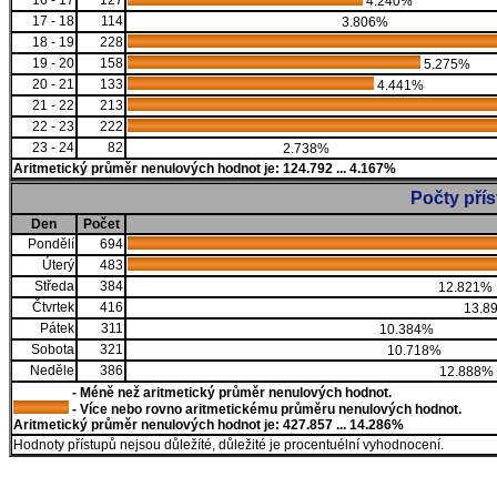
16 - 17
127
4.240%
17 - 18
114
3.806%
18 - 19
228
19 - 20
158
5.275%
20 - 21
133
4.441%
21 - 22
213
22 - 23
222
23 - 24
82
2.738%
Aritmetický průměr nenulových hodnot je: 124.792 ... 4.167%
Počty pří
Den
Počet
Pondělí
694
Úterý
483
Středa
384
12.821%
Čtvrtek
416
13.8
Pátek
311
10.384%
Sobota
321
10.718%
Neděle
386
12.888%
- Méně než aritmetický průměr nenulových hodnot.
- Více nebo rovno aritmetickému průměru nenulových hodnot.
Aritmetický průměr nenulových hodnot je: 427.857 ... 14.286%
Hodnoty přístupů nejsou důležíté, důležité je procentuélní vyhodnocení.