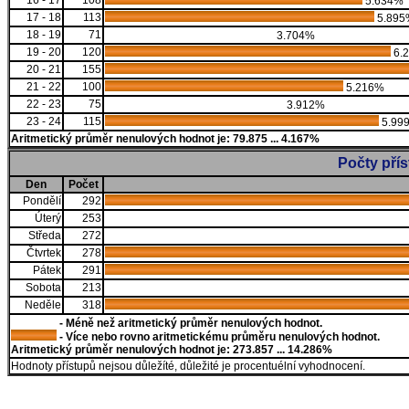
16 - 17
108
5.634%
17 - 18
113
5.895
18 - 19
71
3.704%
19 - 20
120
6.
20 - 21
155
21 - 22
100
5.216%
22 - 23
75
3.912%
23 - 24
115
5.99
Aritmetický průměr nenulových hodnot je: 79.875 ... 4.167%
Počty pří
Den
Počet
Pondělí
292
Úterý
253
Středa
272
Čtvrtek
278
Pátek
291
Sobota
213
Neděle
318
- Méně než aritmetický průměr nenulových hodnot.
- Více nebo rovno aritmetickému průměru nenulových hodnot.
Aritmetický průměr nenulových hodnot je: 273.857 ... 14.286%
Hodnoty přístupů nejsou důležíté, důležité je procentuélní vyhodnocení.