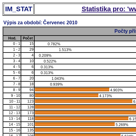
IM_STAT
Statistika pro: '
Výpis za období: Červenec 2010
Počty př
Hod.
Počet
0 - 1
15
0.782%
1 - 2
29
1.513%
2 - 3
4
0.209%
3 - 4
10
0.522%
4 - 5
6
0.313%
5 - 6
6
0.313%
6 - 7
20
1.043%
7 - 8
18
0.939%
8 - 9
94
4.903%
9 - 10
80
4.173%
10 - 11
123
6
11 - 12
128
12 - 13
173
13 - 14
118
6.1
14 - 15
101
5.269%
15 - 16
135