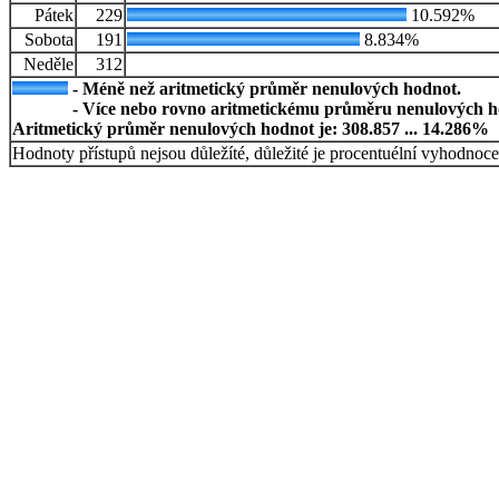
Pátek
229
10.592%
Sobota
191
8.834%
Neděle
312
- Méně než aritmetický průměr nenulových hodnot.
- Více nebo rovno aritmetickému průměru nenulových h
Aritmetický průměr nenulových hodnot je: 308.857 ... 14.286%
Hodnoty přístupů nejsou důležíté, důležité je procentuélní vyhodnoce