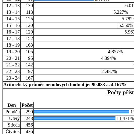
12 - 13
130
6.0
13 - 14
113
5.227%
14 - 15
125
5.782
15 - 16
120
5.550%
16 - 17
129
5.96
17 - 18
152
18 - 19
163
19 - 20
105
4.857%
20 - 21
95
4.394%
21 - 22
142
22 - 23
97
4.487%
23 - 24
167
Aritmetický průměr nenulových hodnot je: 90.083 ... 4.167%
Počty přís
Den
Počet
Pondělí
290
1
Úterý
248
11.471%
Středa
456
Čtvrtek
436