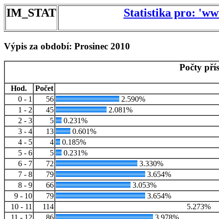
IM_STAT
Statistika pro: 'w
Výpis za období: Prosinec 2010
Počty pří
Hod.
Počet
0 - 1
56
2.590%
1 - 2
45
2.081%
2 - 3
5
0.231%
3 - 4
13
0.601%
4 - 5
4
0.185%
5 - 6
5
0.231%
6 - 7
72
3.330%
7 - 8
79
3.654%
8 - 9
66
3.053%
9 - 10
79
3.654%
10 - 11
114
5.273%
11 - 12
86
3.978%