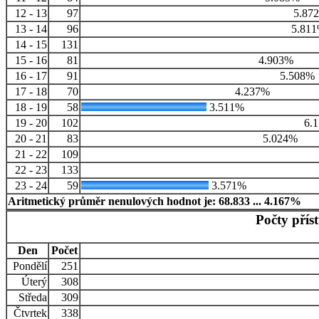
12 - 13
97
5.87
13 - 14
96
5.81
14 - 15
131
15 - 16
81
4.903%
16 - 17
91
5.508%
17 - 18
70
4.237%
18 - 19
58
3.511%
19 - 20
102
6.
20 - 21
83
5.024%
21 - 22
109
22 - 23
133
23 - 24
59
3.571%
Aritmetický průměr nenulových hodnot je: 68.833 ... 4.167%
Počty přís
Den
Počet
Pondělí
251
Úterý
308
Středa
309
Čtvrtek
338