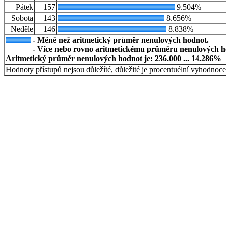
Pátek
157
9.504%
Sobota
143
8.656%
Neděle
146
8.838%
- Méně než aritmetický průměr nenulových hodnot.
- Více nebo rovno aritmetickému průměru nenulových h
Aritmetický průměr nenulových hodnot je: 236.000 ... 14.286%
Hodnoty přístupů nejsou důležíté, důležité je procentuélní vyhodnoce