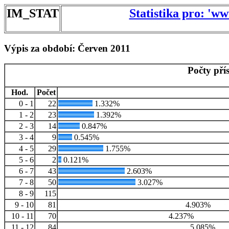
IM_STAT
Statistika pro: 'w
Výpis za období: Červen 2011
Počty pří
Hod.
Počet
0 - 1
22
1.332%
1 - 2
23
1.392%
2 - 3
14
0.847%
3 - 4
9
0.545%
4 - 5
29
1.755%
5 - 6
2
0.121%
6 - 7
43
2.603%
7 - 8
50
3.027%
8 - 9
115
9 - 10
81
4.903%
10 - 11
70
4.237%
11 - 12
84
5.085%