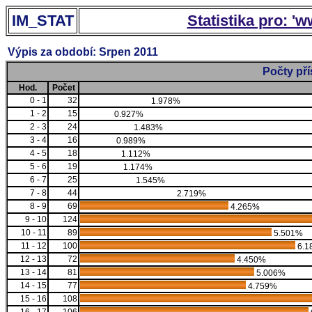
IM_STAT
Statistika pro: '
Výpis za období: Srpen 2011
Počty př
Hod.
Počet
0 - 1
32
1.978%
1 - 2
15
0.927%
2 - 3
24
1.483%
3 - 4
16
0.989%
4 - 5
18
1.112%
5 - 6
19
1.174%
6 - 7
25
1.545%
7 - 8
44
2.719%
8 - 9
69
4.265%
9 - 10
124
10 - 11
89
5.501%
11 - 12
100
6.1
12 - 13
72
4.450%
13 - 14
81
5.006%
14 - 15
77
4.759%
15 - 16
108