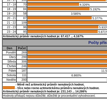
16 - 17
106
17 - 18
70
4.326%
18 - 19
84
5.192%
19 - 20
58
3.585%
20 - 21
87
5.377%
21 - 22
109
22 - 23
96
5.93
23 - 24
95
5.871
Aritmetický průměr nenulových hodnot je: 67.417 ... 4.167%
Počty pří
Den
Počet
Pondělí
269
Úterý
299
Středa
306
Čtvrtek
246
Pátek
187
11.
Sobota
111
6.860%
Neděle
200
- Méně než aritmetický průměr nenulových hodnot.
- Více nebo rovno aritmetickému průměru nenulových hodnot.
Aritmetický průměr nenulových hodnot je: 231.143 ... 14.286%
Hodnoty přístupů nejsou důležíté, důležité je procentuélní vyhodnocení.