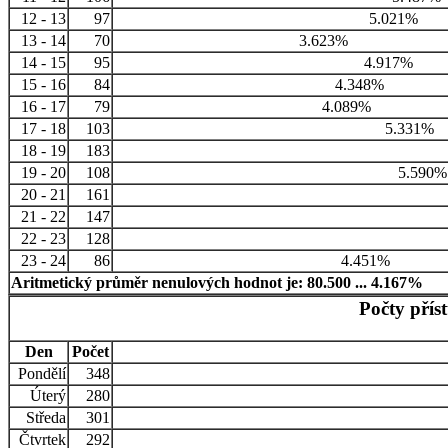
12 - 13
97
5.021%
13 - 14
70
3.623%
14 - 15
95
4.917%
15 - 16
84
4.348%
16 - 17
79
4.089%
17 - 18
103
5.331%
18 - 19
183
19 - 20
108
5.590%
20 - 21
161
21 - 22
147
22 - 23
128
23 - 24
86
4.451%
Aritmetický průměr nenulových hodnot je: 80.500 ... 4.167%
Počty přís
Den
Počet
Pondělí
348
Úterý
280
Středa
301
Čtvrtek
292