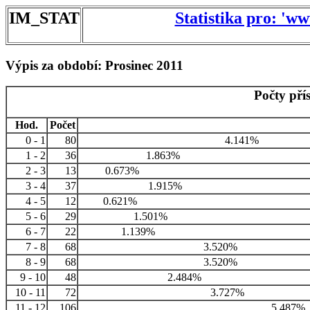
IM_STAT
Statistika pro: 'w
Výpis za období: Prosinec 2011
Počty pří
Hod.
Počet
0 - 1
80
4.141%
1 - 2
36
1.863%
2 - 3
13
0.673%
3 - 4
37
1.915%
4 - 5
12
0.621%
5 - 6
29
1.501%
6 - 7
22
1.139%
7 - 8
68
3.520%
8 - 9
68
3.520%
9 - 10
48
2.484%
10 - 11
72
3.727%
11 - 12
106
5.487%