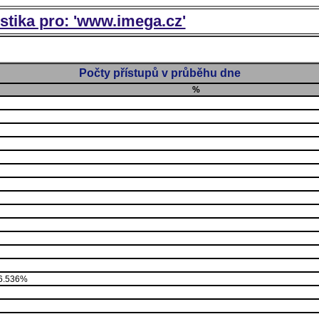
istika pro: 'www.imega.cz'
Počty přístupů v průběhu dne
%
6.536%