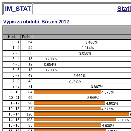
IM_STAT
Stat
Výpis za období: Březen 2012
Hod.
Počet
0 - 1
64
3.486%
1 - 2
59
3.214%
2 - 3
56
3.050%
3 - 4
13
0.708%
4 - 5
12
0.654%
5 - 6
13
0.708%
6 - 7
49
2.669%
7 - 8
43
2.342%
8 - 9
71
3.867%
9 - 10
84
4.575%
10 - 11
66
3.595%
11 - 12
90
4.902%
12 - 13
84
4.575%
13 - 14
120
14 - 15
103
5.610%
15 - 16
85
4.630%