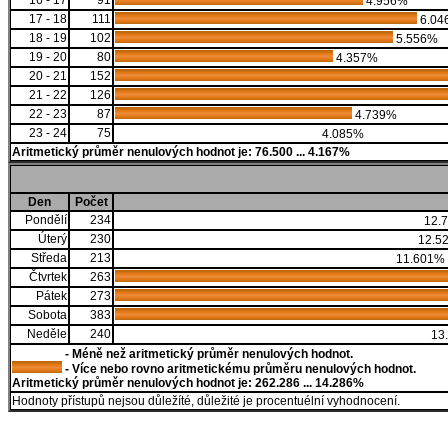
16 - 17
91
4.956%
17 - 18
111
6.04
18 - 19
102
5.556%
19 - 20
80
4.357%
20 - 21
152
21 - 22
126
22 - 23
87
4.739%
23 - 24
75
4.085%
Aritmetický průměr nenulových hodnot je: 76.500 ... 4.167%
Den
Počet
Pondělí
234
12.
Úterý
230
12.5
Středa
213
11.601%
Čtvrtek
263
Pátek
273
Sobota
383
Neděle
240
13
- Méně než aritmetický průměr nenulových hodnot.
- Více nebo rovno aritmetickému průměru nenulových hodnot.
Aritmetický průměr nenulových hodnot je: 262.286 ... 14.286%
Hodnoty přístupů nejsou důležíté, důležité je procentuélní vyhodnocení.