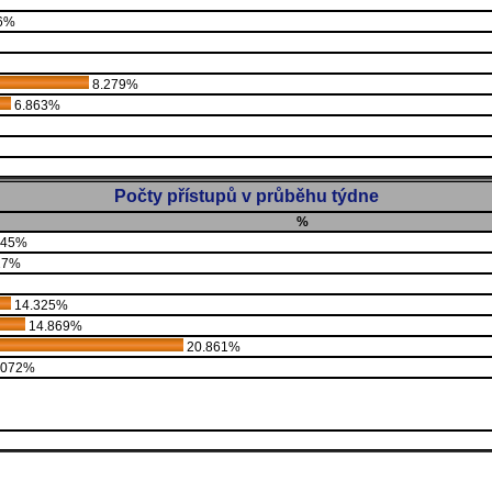
6%
8.279%
6.863%
Počty přístupů v průběhu týdne
%
745%
27%
14.325%
14.869%
20.861%
.072%