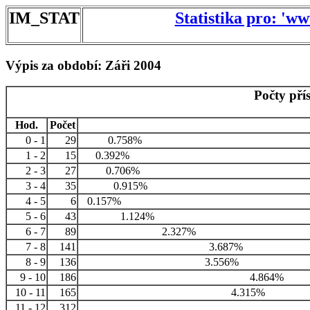
IM_STAT
Statistika pro: 'w
Výpis za období: Záři 2004
Počty pří
Hod.
Počet
0 - 1
29
0.758%
1 - 2
15
0.392%
2 - 3
27
0.706%
3 - 4
35
0.915%
4 - 5
6
0.157%
5 - 6
43
1.124%
6 - 7
89
2.327%
7 - 8
141
3.687%
8 - 9
136
3.556%
9 - 10
186
4.864%
10 - 11
165
4.315%
11 - 12
312