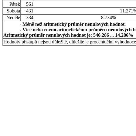
Pátek
561
Sobota
431
11.271
Neděle
334
8.734%
- Méně než aritmetický průměr nenulových hodnot.
- Více nebo rovno aritmetickému průměru nenulových h
Aritmetický průměr nenulových hodnot je: 546.286 ... 14.286%
Hodnoty přístupů nejsou důležíté, důležité je procentuélní vyhodnoce