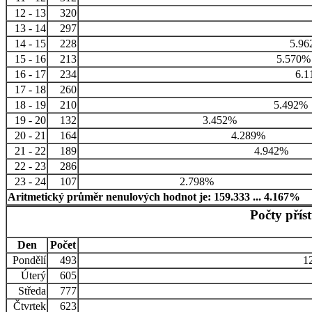
12 - 13
320
13 - 14
297
14 - 15
228
5.96
15 - 16
213
5.570%
16 - 17
234
6.1
17 - 18
260
18 - 19
210
5.492%
19 - 20
132
3.452%
20 - 21
164
4.289%
21 - 22
189
4.942%
22 - 23
286
23 - 24
107
2.798%
Aritmetický průměr nenulových hodnot je: 159.333 ... 4.167%
Počty přís
Den
Počet
Pondělí
493
1
Úterý
605
Středa
777
Čtvrtek
623