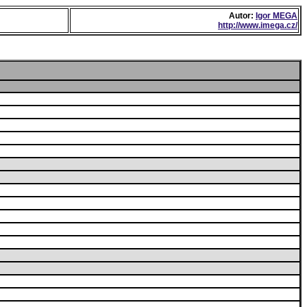
Autor:
Igor MEGA
http://www.imega.cz/