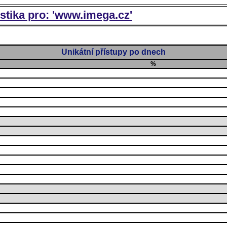
istika pro: 'www.imega.cz'
Unikátní přístupy po dnech
%