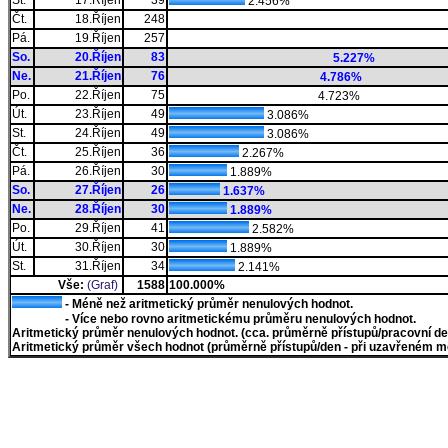
St.
17.Říjen
39
2.456%
Čt.
18.Říjen
248
Pá.
19.Říjen
257
So.
20.Říjen
83
5.227%
Ne.
21.Říjen
76
4.786%
Po.
22.Říjen
75
4.723%
Út.
23.Říjen
49
3.086%
St.
24.Říjen
49
3.086%
Čt.
25.Říjen
36
2.267%
Pá.
26.Říjen
30
1.889%
So.
27.Říjen
26
1.637%
Ne.
28.Říjen
30
1.889%
Po.
29.Říjen
41
2.582%
Út.
30.Říjen
30
1.889%
St.
31.Říjen
34
2.141%
Vše:
(Graf)
1588
100.000%
- Méně než aritmetický průměr nenulových hodnot.
- Více nebo rovno aritmetickému průměru nenulových hodnot.
Aritmetický průměr nenulových hodnot. (cca. průměrně přístupů/pracovní den)
Aritmetický průměr všech hodnot (průměrně přístupů/den - při uzavřeném měs