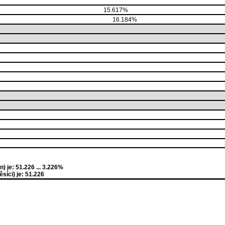
15.617%
16.184%
 je: 51.226 ... 3.226%
íci) je: 51.226