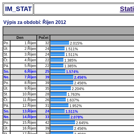
IM_STAT
Stat
Výpis za období: Říjen 2012
Den
Počet
Po.
1.Říjen
32
2.015%
Út.
2.Říjen
24
1.511%
St.
3.Říjen
24
1.511%
Čt.
4.Říjen
22
1.385%
Pá.
5.Říjen
22
1.385%
So.
6.Říjen
25
1.574%
Ne.
7.Říjen
39
2.456%
Po.
8.Říjen
39
2.456%
Út.
9.Říjen
35
2.204%
St.
10.Říjen
28
1.763%
Čt.
11.Říjen
26
1.637%
Pá.
12.Říjen
31
1.952%
So.
13.Říjen
24
1.511%
Ne.
14.Říjen
33
2.078%
Po.
15.Říjen
42
2.645%
Út.
16.Říjen
39
2.456%