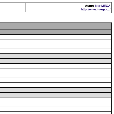
Autor:
Igor MEGA
http://www.imega.cz/