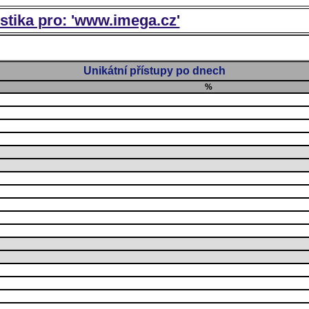
istika pro: 'www.imega.cz'
Unikátní přístupy po dnech
%