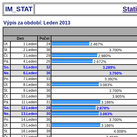
IM_STAT
Stat
Výpis za období: Leden 2013
Den
Počet
Út.
1.Leden
24
2.467%
St.
2.Leden
36
3.700%
Čt.
3.Leden
29
2.980%
Pá.
4.Leden
26
2.672%
So.
5.Leden
32
3.289%
Ne.
6.Leden
36
3.700%
Po.
7.Leden
33
3.392%
Út.
8.Leden
30
3.083%
St.
9.Leden
36
3.700%
Čt.
10.Leden
38
3.905%
Pá.
11.Leden
31
3.186%
So.
12.Leden
28
2.878%
Ne.
13.Leden
30
3.083%
Po.
14.Leden
36
3.700%
Út.
15.Leden
31
3.186%
St.
16.Leden
39
4.008%