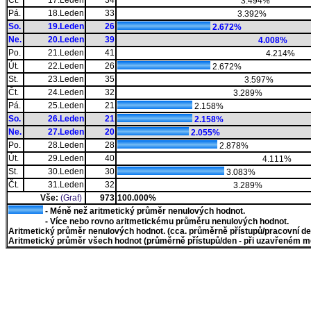
Čt.
17.Leden
34
3.494%
Pá.
18.Leden
33
3.392%
So.
19.Leden
26
2.672%
Ne.
20.Leden
39
4.008%
Po.
21.Leden
41
4.214%
Út.
22.Leden
26
2.672%
St.
23.Leden
35
3.597%
Čt.
24.Leden
32
3.289%
Pá.
25.Leden
21
2.158%
So.
26.Leden
21
2.158%
Ne.
27.Leden
20
2.055%
Po.
28.Leden
28
2.878%
Út.
29.Leden
40
4.111%
St.
30.Leden
30
3.083%
Čt.
31.Leden
32
3.289%
Vše:
(Graf)
973
100.000%
- Méně než aritmetický průměr nenulových hodnot.
- Více nebo rovno aritmetickému průměru nenulových hodnot.
Aritmetický průměr nenulových hodnot. (cca. průměrně přístupů/pracovní den)
Aritmetický průměr všech hodnot (průměrně přístupů/den - při uzavřeném měs