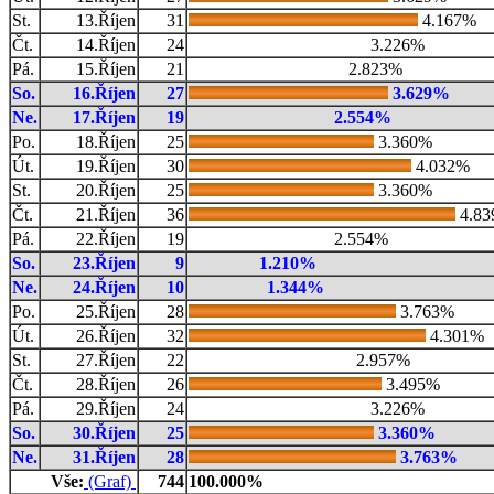
St.
13.Říjen
31
4.167%
Čt.
14.Říjen
24
3.226%
Pá.
15.Říjen
21
2.823%
So.
16.Říjen
27
3.629%
Ne.
17.Říjen
19
2.554%
Po.
18.Říjen
25
3.360%
Út.
19.Říjen
30
4.032%
St.
20.Říjen
25
3.360%
Čt.
21.Říjen
36
4.8
Pá.
22.Říjen
19
2.554%
So.
23.Říjen
9
1.210%
Ne.
24.Říjen
10
1.344%
Po.
25.Říjen
28
3.763%
Út.
26.Říjen
32
4.301%
St.
27.Říjen
22
2.957%
Čt.
28.Říjen
26
3.495%
Pá.
29.Říjen
24
3.226%
So.
30.Říjen
25
3.360%
Ne.
31.Říjen
28
3.763%
Vše:
(Graf)
744
100.000%