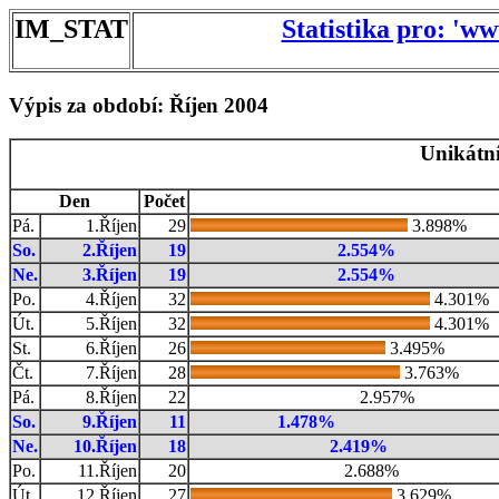
IM_STAT
Statistika pro: 'w
Výpis za období: Říjen 2004
Unikátní
Den
Počet
Pá.
1.Říjen
29
3.898%
So.
2.Říjen
19
2.554%
Ne.
3.Říjen
19
2.554%
Po.
4.Říjen
32
4.301%
Út.
5.Říjen
32
4.301%
St.
6.Říjen
26
3.495%
Čt.
7.Říjen
28
3.763%
Pá.
8.Říjen
22
2.957%
So.
9.Říjen
11
1.478%
Ne.
10.Říjen
18
2.419%
Po.
11.Říjen
20
2.688%
Út.
12.Říjen
27
3.629%