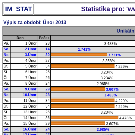
IM_STAT
Statistika pro: '
Výpis za období: Únor 2013
Unikátn
Den
Počet
Pá.
1.Únor
28
3.483%
So.
2.Únor
14
1.741%
Ne.
3.Únor
30
3.731%
Po.
4.Únor
27
3.358%
Út.
5.Únor
34
4.229%
St.
6.Únor
26
3.234%
Čt.
7.Únor
26
3.234%
Pá.
8.Únor
24
2.985%
So.
9.Únor
29
3.607%
Ne.
10.Únor
28
3.483%
Po.
11.Únor
34
4.229%
Út.
12.Únor
34
4.229%
St.
13.Únor
26
3.234%
Čt.
14.Únor
36
4.478%
Pá.
15.Únor
29
3.607%
So.
16.Únor
24
2.985%