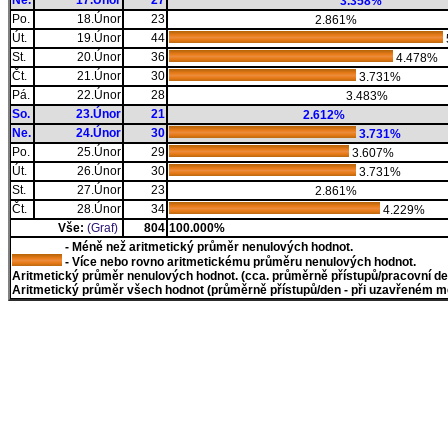
Ne.
17.Únor
27
3.358%
Po.
18.Únor
23
2.861%
Út.
19.Únor
44
St.
20.Únor
36
4.478%
Čt.
21.Únor
30
3.731%
Pá.
22.Únor
28
3.483%
So.
23.Únor
21
2.612%
Ne.
24.Únor
30
3.731%
Po.
25.Únor
29
3.607%
Út.
26.Únor
30
3.731%
St.
27.Únor
23
2.861%
Čt.
28.Únor
34
4.229%
Vše:
(Graf)
804
100.000%
- Méně než aritmetický průměr nenulových hodnot.
- Více nebo rovno aritmetickému průměru nenulových hodnot.
Aritmetický průměr nenulových hodnot. (cca. průměrně přístupů/pracovní den)
Aritmetický průměr všech hodnot (průměrně přístupů/den - při uzavřeném měs