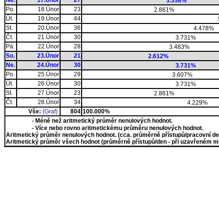
Ne.
17.Únor
27
3.358%
Po.
18.Únor
23
2.861%
Út.
19.Únor
44
St.
20.Únor
36
4.478%
Čt.
21.Únor
30
3.731%
Pá.
22.Únor
28
3.483%
So.
23.Únor
21
2.612%
Ne.
24.Únor
30
3.731%
Po.
25.Únor
29
3.607%
Út.
26.Únor
30
3.731%
St.
27.Únor
23
2.861%
Čt.
28.Únor
34
4.229%
Vše:
(Graf)
804
100.000%
- Méně než aritmetický průměr nenulových hodnot.
- Více nebo rovno aritmetickému průměru nenulových hodnot.
Aritmetický průměr nenulových hodnot. (cca. průměrně přístupů/pracovní den)
Aritmetický průměr všech hodnot (průměrně přístupů/den - při uzavřeném měs