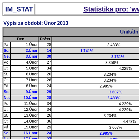
IM_STAT
Statistika pro: '
Výpis za období: Únor 2013
Unikátn
Den
Počet
Pá.
1.Únor
28
3.483%
So.
2.Únor
14
1.741%
Ne.
3.Únor
30
3.731%
Po.
4.Únor
27
3.358%
Út.
5.Únor
34
4.229%
St.
6.Únor
26
3.234%
Čt.
7.Únor
26
3.234%
Pá.
8.Únor
24
2.985%
So.
9.Únor
29
3.607%
Ne.
10.Únor
28
3.483%
Po.
11.Únor
34
4.229%
Út.
12.Únor
34
4.229%
St.
13.Únor
26
3.234%
Čt.
14.Únor
36
4.478%
Pá.
15.Únor
29
3.607%
So.
16.Únor
24
2.985%