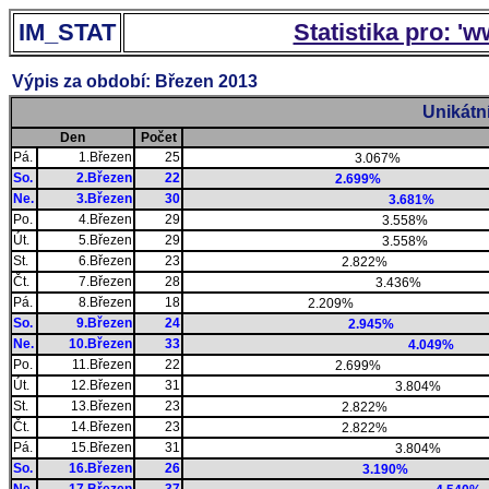
IM_STAT
Statistika pro: '
Výpis za období: Březen 2013
Unikátn
Den
Počet
Pá.
1.Březen
25
3.067%
So.
2.Březen
22
2.699%
Ne.
3.Březen
30
3.681%
Po.
4.Březen
29
3.558%
Út.
5.Březen
29
3.558%
St.
6.Březen
23
2.822%
Čt.
7.Březen
28
3.436%
Pá.
8.Březen
18
2.209%
So.
9.Březen
24
2.945%
Ne.
10.Březen
33
4.049%
Po.
11.Březen
22
2.699%
Út.
12.Březen
31
3.804%
St.
13.Březen
23
2.822%
Čt.
14.Březen
23
2.822%
Pá.
15.Březen
31
3.804%
So.
16.Březen
26
3.190%