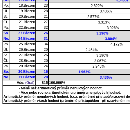
Ne.
17.Březen
37
4.540%
Po.
18.Březen
23
2.822%
Út.
19.Březen
28
3.436%
St.
20.Březen
21
2.577%
Čt.
21.Březen
27
3.313%
Pá.
22.Březen
32
3.926%
So.
23.Březen
26
3.190%
Ne.
24.Březen
31
3.804%
Po.
25.Březen
34
4.172%
Út.
26.Březen
20
2.454%
St.
27.Březen
26
3.190%
Čt.
28.Březen
25
3.067%
Pá.
29.Březen
24
2.945%
So.
30.Březen
16
1.963%
Ne.
31.Březen
28
3.436%
Vše:
(Graf)
815
100.000%
- Méně než aritmetický průměr nenulových hodnot.
- Více nebo rovno aritmetickému průměru nenulových hodnot.
Aritmetický průměr nenulových hodnot. (cca. průměrně přístupů/pracovní den)
Aritmetický průměr všech hodnot (průměrně přístupů/den - při uzavřeném měs