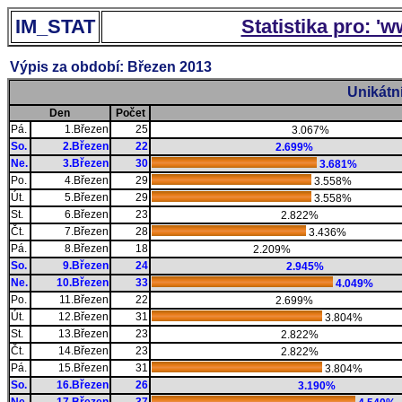
IM_STAT
Statistika pro: '
Výpis za období: Březen 2013
Unikátn
Den
Počet
Pá.
1.Březen
25
3.067%
So.
2.Březen
22
2.699%
Ne.
3.Březen
30
3.681%
Po.
4.Březen
29
3.558%
Út.
5.Březen
29
3.558%
St.
6.Březen
23
2.822%
Čt.
7.Březen
28
3.436%
Pá.
8.Březen
18
2.209%
So.
9.Březen
24
2.945%
Ne.
10.Březen
33
4.049%
Po.
11.Březen
22
2.699%
Út.
12.Březen
31
3.804%
St.
13.Březen
23
2.822%
Čt.
14.Březen
23
2.822%
Pá.
15.Březen
31
3.804%
So.
16.Březen
26
3.190%