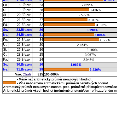
Ne.
17.Březen
37
4.540%
Po.
18.Březen
23
2.822%
Út.
19.Březen
28
3.436%
St.
20.Březen
21
2.577%
Čt.
21.Březen
27
3.313%
Pá.
22.Březen
32
3.926%
So.
23.Březen
26
3.190%
Ne.
24.Březen
31
3.804%
Po.
25.Březen
34
4.172%
Út.
26.Březen
20
2.454%
St.
27.Březen
26
3.190%
Čt.
28.Březen
25
3.067%
Pá.
29.Březen
24
2.945%
So.
30.Březen
16
1.963%
Ne.
31.Březen
28
3.436%
Vše:
(Graf)
815
100.000%
- Méně než aritmetický průměr nenulových hodnot.
- Více nebo rovno aritmetickému průměru nenulových hodnot.
Aritmetický průměr nenulových hodnot. (cca. průměrně přístupů/pracovní den)
Aritmetický průměr všech hodnot (průměrně přístupů/den - při uzavřeném měs