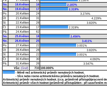
Pá.
17.Květen
23
3.138%
So.
18.Květen
16
2.183%
Ne.
19.Květen
17
2.319%
Po.
20.Květen
24
3.274%
Út.
21.Květen
31
4.229%
St.
22.Květen
28
3.820%
Čt.
23.Květen
17
2.319%
Pá.
24.Květen
62
So.
25.Květen
18
2.456%
Ne.
26.Květen
25
3.411%
Po.
27.Květen
22
3.001%
Út.
28.Květen
28
3.820%
St.
29.Květen
22
3.001%
Čt.
30.Květen
30
4.093%
Pá.
31.Květen
26
3.547%
Vše:
(Graf)
733
100.000%
- Méně než aritmetický průměr nenulových hodnot.
- Více nebo rovno aritmetickému průměru nenulových hodnot.
Aritmetický průměr nenulových hodnot. (cca. průměrně přístupů/pracovní den)
Aritmetický průměr všech hodnot (průměrně přístupů/den - při uzavřeném měs