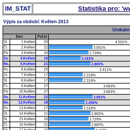
IM_STAT
Statistika pro: '
Výpis za období: Květen 2013
Unikátn
Den
Počet
St.
1.Květen
33
4.502%
Čt.
2.Květen
22
3.001%
Pá.
3.Květen
20
2.729%
So.
4.Květen
16
2.183%
Ne.
5.Květen
21
2.865%
Po.
6.Květen
25
3.411%
Út.
7.Květen
17
2.319%
St.
8.Květen
17
2.319%
Čt.
9.Květen
27
3.683%
Pá.
10.Květen
27
3.683%
So.
11.Květen
22
3.001%
Ne.
12.Květen
18
2.456%
Po.
13.Květen
17
2.319%
Út.
14.Květen
21
2.865%
St.
15.Květen
20
2.729%
Čt.
16.Květen
21
2.865%