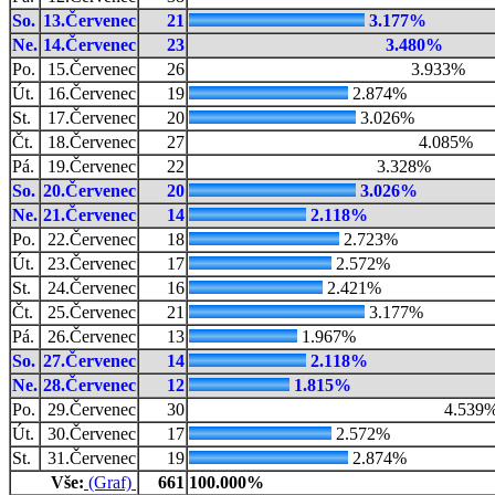
So.
13.Červenec
21
3.177%
Ne.
14.Červenec
23
3.480%
Po.
15.Červenec
26
3.933%
Út.
16.Červenec
19
2.874%
St.
17.Červenec
20
3.026%
Čt.
18.Červenec
27
4.085%
Pá.
19.Červenec
22
3.328%
So.
20.Červenec
20
3.026%
Ne.
21.Červenec
14
2.118%
Po.
22.Červenec
18
2.723%
Út.
23.Červenec
17
2.572%
St.
24.Červenec
16
2.421%
Čt.
25.Červenec
21
3.177%
Pá.
26.Červenec
13
1.967%
So.
27.Červenec
14
2.118%
Ne.
28.Červenec
12
1.815%
Po.
29.Červenec
30
4.539
Út.
30.Červenec
17
2.572%
St.
31.Červenec
19
2.874%
Vše:
(Graf)
661
100.000%