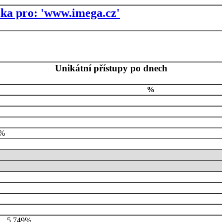
tika pro: 'www.imega.cz'
Unikátní přístupy po dnech
%
0%
5.749%