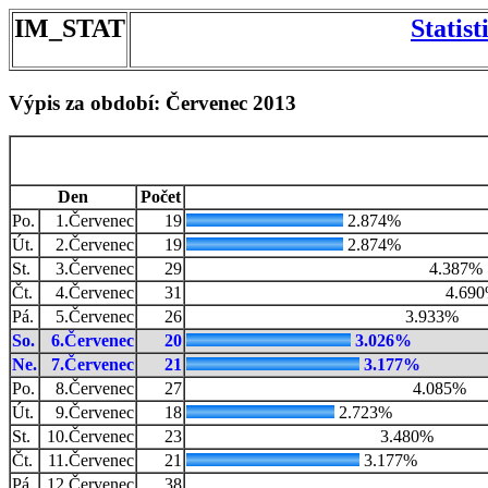
IM_STAT
Statis
Výpis za období: Červenec 2013
Den
Počet
Po.
1.Červenec
19
2.874%
Út.
2.Červenec
19
2.874%
St.
3.Červenec
29
4.387%
Čt.
4.Červenec
31
4.69
Pá.
5.Červenec
26
3.933%
So.
6.Červenec
20
3.026%
Ne.
7.Červenec
21
3.177%
Po.
8.Červenec
27
4.085%
Út.
9.Červenec
18
2.723%
St.
10.Červenec
23
3.480%
Čt.
11.Červenec
21
3.177%
Pá.
12.Červenec
38