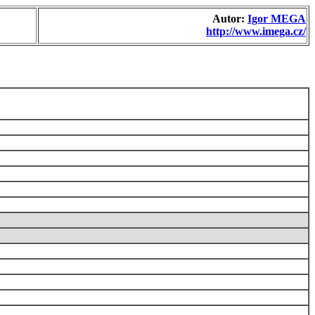
Autor:
Igor MEGA
http://www.imega.cz/