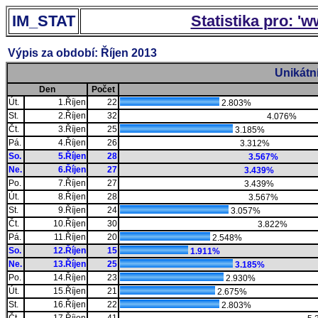
IM_STAT
Statistika pro: '
Výpis za období: Říjen 2013
Unikátn
Den
Počet
Út.
1.Říjen
22
2.803%
St.
2.Říjen
32
4.076%
Čt.
3.Říjen
25
3.185%
Pá.
4.Říjen
26
3.312%
So.
5.Říjen
28
3.567%
Ne.
6.Říjen
27
3.439%
Po.
7.Říjen
27
3.439%
Út.
8.Říjen
28
3.567%
St.
9.Říjen
24
3.057%
Čt.
10.Říjen
30
3.822%
Pá.
11.Říjen
20
2.548%
So.
12.Říjen
15
1.911%
Ne.
13.Říjen
25
3.185%
Po.
14.Říjen
23
2.930%
Út.
15.Říjen
21
2.675%
St.
16.Říjen
22
2.803%