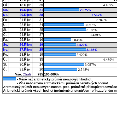
Čt.
17.Říjen
41
5.
Pá.
18.Říjen
35
4.459%
So.
19.Říjen
21
2.675%
Ne.
20.Říjen
28
3.567%
Po.
21.Říjen
31
3.949%
Út.
22.Říjen
24
3.057%
St.
23.Říjen
25
3.185%
Čt.
24.Říjen
27
3.439%
Pá.
25.Říjen
16
2.038%
So.
26.Říjen
19
2.420%
Ne.
27.Říjen
25
3.185%
Po.
28.Říjen
19
2.420%
Út.
29.Říjen
35
4.459%
St.
30.Říjen
24
3.057%
Čt.
31.Říjen
20
2.548%
Vše:
(Graf)
785
100.000%
- Méně než aritmetický průměr nenulových hodnot.
- Více nebo rovno aritmetickému průměru nenulových hodnot.
Aritmetický průměr nenulových hodnot. (cca. průměrně přístupů/pracovní den)
Aritmetický průměr všech hodnot (průměrně přístupů/den - při uzavřeném měs