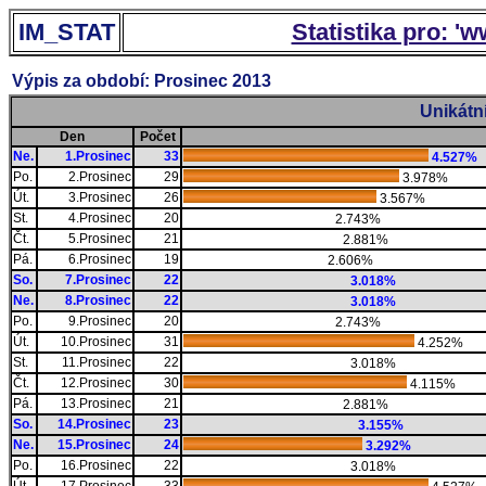
IM_STAT
Statistika pro: '
Výpis za období: Prosinec 2013
Unikátn
Den
Počet
Ne.
1.Prosinec
33
4.527%
Po.
2.Prosinec
29
3.978%
Út.
3.Prosinec
26
3.567%
St.
4.Prosinec
20
2.743%
Čt.
5.Prosinec
21
2.881%
Pá.
6.Prosinec
19
2.606%
So.
7.Prosinec
22
3.018%
Ne.
8.Prosinec
22
3.018%
Po.
9.Prosinec
20
2.743%
Út.
10.Prosinec
31
4.252%
St.
11.Prosinec
22
3.018%
Čt.
12.Prosinec
30
4.115%
Pá.
13.Prosinec
21
2.881%
So.
14.Prosinec
23
3.155%
Ne.
15.Prosinec
24
3.292%
Po.
16.Prosinec
22
3.018%