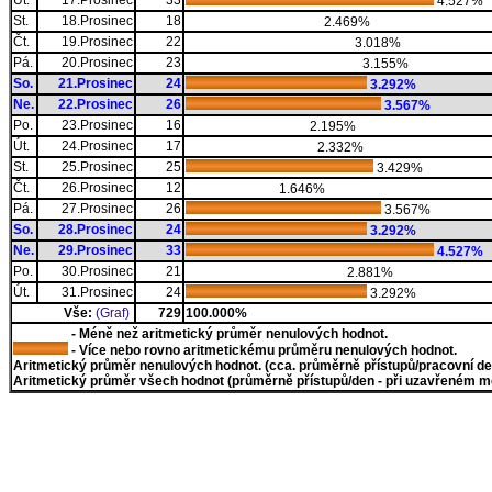
Út.
17.Prosinec
33
4.527%
St.
18.Prosinec
18
2.469%
Čt.
19.Prosinec
22
3.018%
Pá.
20.Prosinec
23
3.155%
So.
21.Prosinec
24
3.292%
Ne.
22.Prosinec
26
3.567%
Po.
23.Prosinec
16
2.195%
Út.
24.Prosinec
17
2.332%
St.
25.Prosinec
25
3.429%
Čt.
26.Prosinec
12
1.646%
Pá.
27.Prosinec
26
3.567%
So.
28.Prosinec
24
3.292%
Ne.
29.Prosinec
33
4.527%
Po.
30.Prosinec
21
2.881%
Út.
31.Prosinec
24
3.292%
Vše:
(Graf)
729
100.000%
- Méně než aritmetický průměr nenulových hodnot.
- Více nebo rovno aritmetickému průměru nenulových hodnot.
Aritmetický průměr nenulových hodnot. (cca. průměrně přístupů/pracovní den)
Aritmetický průměr všech hodnot (průměrně přístupů/den - při uzavřeném měs