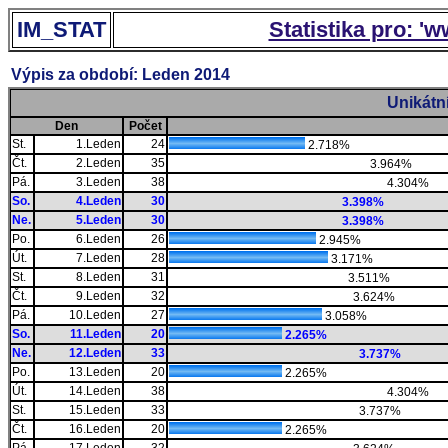
IM_STAT
Statistika pro: '
Výpis za období: Leden 2014
Unikátn
Den
Počet
St.
1.Leden
24
2.718%
Čt.
2.Leden
35
3.964%
Pá.
3.Leden
38
4.304%
So.
4.Leden
30
3.398%
Ne.
5.Leden
30
3.398%
Po.
6.Leden
26
2.945%
Út.
7.Leden
28
3.171%
St.
8.Leden
31
3.511%
Čt.
9.Leden
32
3.624%
Pá.
10.Leden
27
3.058%
So.
11.Leden
20
2.265%
Ne.
12.Leden
33
3.737%
Po.
13.Leden
20
2.265%
Út.
14.Leden
38
4.304%
St.
15.Leden
33
3.737%
Čt.
16.Leden
20
2.265%