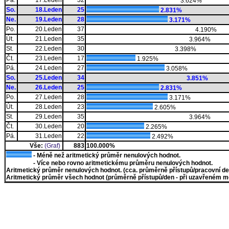
Pá.
17.Leden
32
3.624%
So.
18.Leden
25
2.831%
Ne.
19.Leden
28
3.171%
Po.
20.Leden
37
4.190%
Út.
21.Leden
35
3.964%
St.
22.Leden
30
3.398%
Čt.
23.Leden
17
1.925%
Pá.
24.Leden
27
3.058%
So.
25.Leden
34
3.851%
Ne.
26.Leden
25
2.831%
Po.
27.Leden
28
3.171%
Út.
28.Leden
23
2.605%
St.
29.Leden
35
3.964%
Čt.
30.Leden
20
2.265%
Pá.
31.Leden
22
2.492%
Vše:
(Graf)
883
100.000%
- Méně než aritmetický průměr nenulových hodnot.
- Více nebo rovno aritmetickému průměru nenulových hodnot.
Aritmetický průměr nenulových hodnot. (cca. průměrně přístupů/pracovní den)
Aritmetický průměr všech hodnot (průměrně přístupů/den - při uzavřeném měs