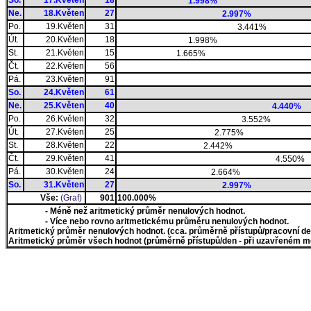
So.
17.Květen
18
1.998%
Ne.
18.Květen
27
2.997%
Po.
19.Květen
31
3.441%
Út.
20.Květen
18
1.998%
St.
21.Květen
15
1.665%
Čt.
22.Květen
56
Pá.
23.Květen
91
So.
24.Květen
61
Ne.
25.Květen
40
4.440%
Po.
26.Květen
32
3.552%
Út.
27.Květen
25
2.775%
St.
28.Květen
22
2.442%
Čt.
29.Květen
41
4.550%
Pá.
30.Květen
24
2.664%
So.
31.Květen
27
2.997%
Vše:
(Graf)
901
100.000%
- Méně než aritmetický průměr nenulových hodnot.
- Více nebo rovno aritmetickému průměru nenulových hodnot.
Aritmetický průměr nenulových hodnot. (cca. průměrně přístupů/pracovní den)
Aritmetický průměr všech hodnot (průměrně přístupů/den - při uzavřeném měs