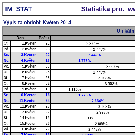
IM_STAT
Statistika pro: '
Výpis za období: Květen 2014
Unikátn
Den
Počet
Čt.
1.Květen
21
2.331%
Pá.
2.Květen
25
2.775%
So.
3.Květen
22
2.442%
Ne.
4.Květen
16
1.776%
Po.
5.Květen
33
3.663%
Út.
6.Květen
25
2.775%
St.
7.Květen
28
3.108%
Čt.
8.Květen
32
3.552%
Pá.
9.Květen
10
1.110%
So.
10.Květen
16
1.776%
Ne.
11.Květen
24
2.664%
Po.
12.Květen
28
3.108%
Út.
13.Květen
27
2.997%
St.
14.Květen
18
1.998%
Čt.
15.Květen
26
2.886%
Pá.
16.Květen
22
2.442%