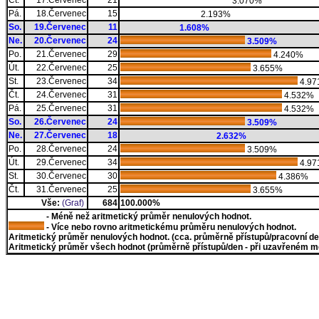
Čt.
17.Červenec
21
3.070%
Pá.
18.Červenec
15
2.193%
So.
19.Červenec
11
1.608%
Ne.
20.Červenec
24
3.509%
Po.
21.Červenec
29
4.240%
Út.
22.Červenec
25
3.655%
St.
23.Červenec
34
4.97
Čt.
24.Červenec
31
4.532%
Pá.
25.Červenec
31
4.532%
So.
26.Červenec
24
3.509%
Ne.
27.Červenec
18
2.632%
Po.
28.Červenec
24
3.509%
Út.
29.Červenec
34
4.97
St.
30.Červenec
30
4.386%
Čt.
31.Červenec
25
3.655%
Vše:
(Graf)
684
100.000%
- Méně než aritmetický průměr nenulových hodnot.
- Více nebo rovno aritmetickému průměru nenulových hodnot.
Aritmetický průměr nenulových hodnot. (cca. průměrně přístupů/pracovní den)
Aritmetický průměr všech hodnot (průměrně přístupů/den - při uzavřeném měs