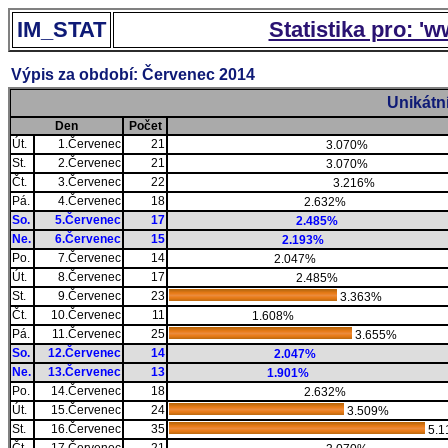
IM_STAT
Statistika pro: '
Výpis za období: Červenec 2014
Unikátn
Den
Počet
Út.
1.Červenec
21
3.070%
St.
2.Červenec
21
3.070%
Čt.
3.Červenec
22
3.216%
Pá.
4.Červenec
18
2.632%
So.
5.Červenec
17
2.485%
Ne.
6.Červenec
15
2.193%
Po.
7.Červenec
14
2.047%
Út.
8.Červenec
17
2.485%
St.
9.Červenec
23
3.363%
Čt.
10.Červenec
11
1.608%
Pá.
11.Červenec
25
3.655%
So.
12.Červenec
14
2.047%
Ne.
13.Červenec
13
1.901%
Po.
14.Červenec
18
2.632%
Út.
15.Červenec
24
3.509%
St.
16.Červenec
35
5.1