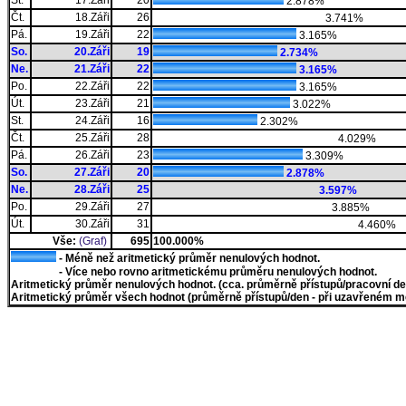
St.
17.Záři
20
2.878%
Čt.
18.Záři
26
3.741%
Pá.
19.Záři
22
3.165%
So.
20.Záři
19
2.734%
Ne.
21.Záři
22
3.165%
Po.
22.Záři
22
3.165%
Út.
23.Záři
21
3.022%
St.
24.Záři
16
2.302%
Čt.
25.Záři
28
4.029%
Pá.
26.Záři
23
3.309%
So.
27.Záři
20
2.878%
Ne.
28.Záři
25
3.597%
Po.
29.Záři
27
3.885%
Út.
30.Záři
31
4.460%
Vše:
(Graf)
695
100.000%
- Méně než aritmetický průměr nenulových hodnot.
- Více nebo rovno aritmetickému průměru nenulových hodnot.
Aritmetický průměr nenulových hodnot. (cca. průměrně přístupů/pracovní den)
Aritmetický průměr všech hodnot (průměrně přístupů/den - při uzavřeném měs