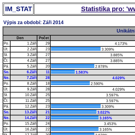
IM_STAT
Statistika pro: '
Výpis za období: Záři 2014
Unikátn
Den
Počet
Po.
1.Záři
29
4.173%
Út.
2.Záři
23
3.309%
St.
3.Záři
27
3.885%
Čt.
4.Záři
27
3.885%
Pá.
5.Záři
20
2.878%
So.
6.Záři
11
1.583%
Ne.
7.Záři
28
4.029%
Po.
8.Záři
18
2.590%
Út.
9.Záři
28
4.029%
St.
10.Záři
25
3.597%
Čt.
11.Záři
25
3.597%
Pá.
12.Záři
23
3.309%
So.
13.Záři
21
3.022%
Ne.
14.Záři
22
3.165%
Po.
15.Záři
24
3.453%
Út.
16.Záři
22
3.165%