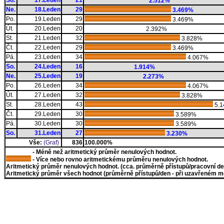
So.
17.Leden
21
2.512%
Ne.
18.Leden
29
3.469%
Po.
19.Leden
29
3.469%
Út.
20.Leden
20
2.392%
St.
21.Leden
32
3.828%
Čt.
22.Leden
29
3.469%
Pá.
23.Leden
34
4.067%
So.
24.Leden
16
1.914%
Ne.
25.Leden
19
2.273%
Po.
26.Leden
34
4.067%
Út.
27.Leden
32
3.828%
St.
28.Leden
43
5.
Čt.
29.Leden
30
3.589%
Pá.
30.Leden
30
3.589%
So.
31.Leden
27
3.230%
Vše:
(Graf)
836
100.000%
- Méně než aritmetický průměr nenulových hodnot.
- Více nebo rovno aritmetickému průměru nenulových hodnot.
Aritmetický průměr nenulových hodnot. (cca. průměrně přístupů/pracovní den)
Aritmetický průměr všech hodnot (průměrně přístupů/den - při uzavřeném měs