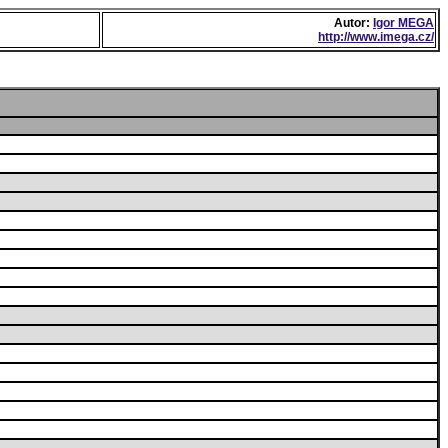
Autor:
Igor MEGA
http://www.imega.cz/