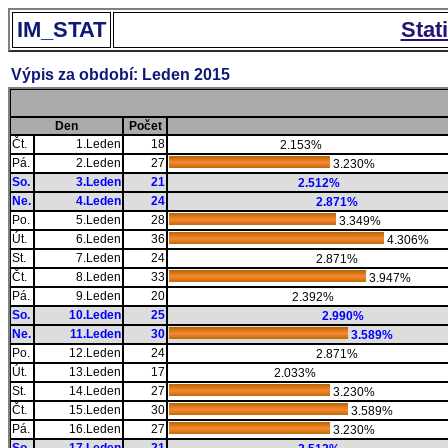
IM_STAT
Stat
Výpis za období: Leden 2015
Den
Počet
Čt.
1.Leden
18
2.153%
Pá.
2.Leden
27
3.230%
So.
3.Leden
21
2.512%
Ne.
4.Leden
24
2.871%
Po.
5.Leden
28
3.349%
Út.
6.Leden
36
4.306%
St.
7.Leden
24
2.871%
Čt.
8.Leden
33
3.947%
Pá.
9.Leden
20
2.392%
So.
10.Leden
25
2.990%
Ne.
11.Leden
30
3.589%
Po.
12.Leden
24
2.871%
Út.
13.Leden
17
2.033%
St.
14.Leden
27
3.230%
Čt.
15.Leden
30
3.589%
Pá.
16.Leden
27
3.230%