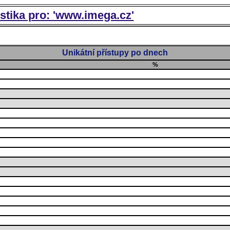
istika pro: 'www.imega.cz'
Unikátní přístupy po dnech
%