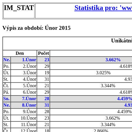
IM_STAT
Statistika pro: 'w
Výpis za období: Únor 2015
Unikátní
Den
Počet
Ne.
1.Únor
23
3.662%
Po.
2.Únor
29
4.618
Út.
3.Únor
19
3.025%
St.
4.Únor
31
4.9
Čt.
5.Únor
21
3.344%
Pá.
6.Únor
29
4.618
So.
7.Únor
28
4.459
Ne.
8.Únor
31
4.9
Po.
9.Únor
28
4.459%
Út.
10.Únor
23
3.662%
St.
11.Únor
21
3.344%
Čt.
12.Únor
18
2.866%