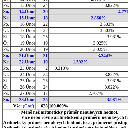
Pá.
13.Únor
24
3.822%
So.
14.Únor
30
4.77
Ne.
15.Únor
18
2.866%
Po.
16.Únor
22
3.503%
Út.
17.Únor
22
3.503%
St.
18.Únor
25
3.981%
Čt.
19.Únor
19
3.025%
Pá.
20.Únor
19
3.025%
So.
21.Únor
21
3.344%
Ne.
22.Únor
10
1.592%
Po.
23.Únor
2
0.318%
Út.
24.Únor
24
3.822%
St.
25.Únor
25
3.981%
Čt.
26.Únor
24
3.822%
Pá.
27.Únor
17
2.707%
So.
28.Únor
25
3.981%
Vše:
(Graf)
628
100.000%
- Méně než aritmetický průměr nenulových hodnot.
- Více nebo rovno aritmetickému průměru nenulových h
Aritmetický průměr nenulových hodnot. (cca. průměrně přístupů/
Aritmetický průměr všech hodnot (průměrně přístupů/den - při 