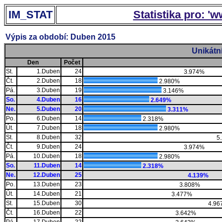
IM_STAT
Statistika pro: '
Výpis za období: Duben 2015
Unikátn
Den
Počet
St.
1.Duben
24
3.974%
Čt.
2.Duben
18
2.980%
Pá.
3.Duben
19
3.146%
So.
4.Duben
16
2.649%
Ne.
5.Duben
20
3.311%
Po.
6.Duben
14
2.318%
Út.
7.Duben
18
2.980%
St.
8.Duben
32
5
Čt.
9.Duben
24
3.974%
Pá.
10.Duben
18
2.980%
So.
11.Duben
14
2.318%
Ne.
12.Duben
25
4.139%
Po.
13.Duben
23
3.808%
Út.
14.Duben
21
3.477%
St.
15.Duben
30
4.96
Čt.
16.Duben
22
3.642%