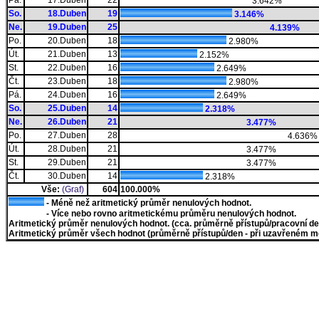
Pá.
17.Duben
22
3.642%
So.
18.Duben
19
3.146%
Ne.
19.Duben
25
4.139%
Po.
20.Duben
18
2.980%
Út.
21.Duben
13
2.152%
St.
22.Duben
16
2.649%
Čt.
23.Duben
18
2.980%
Pá.
24.Duben
16
2.649%
So.
25.Duben
14
2.318%
Ne.
26.Duben
21
3.477%
Po.
27.Duben
28
4.636%
Út.
28.Duben
21
3.477%
St.
29.Duben
21
3.477%
Čt.
30.Duben
14
2.318%
Vše:
(Graf)
604
100.000%
- Méně než aritmetický průměr nenulových hodnot.
- Více nebo rovno aritmetickému průměru nenulových hodnot.
Aritmetický průměr nenulových hodnot. (cca. průměrně přístupů/pracovní den)
Aritmetický průměr všech hodnot (průměrně přístupů/den - při uzavřeném měs