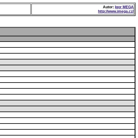
Autor:
Igor MEGA
http://www.imega.cz/