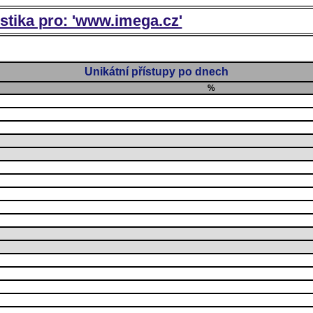
istika pro: 'www.imega.cz'
Unikátní přístupy po dnech
%