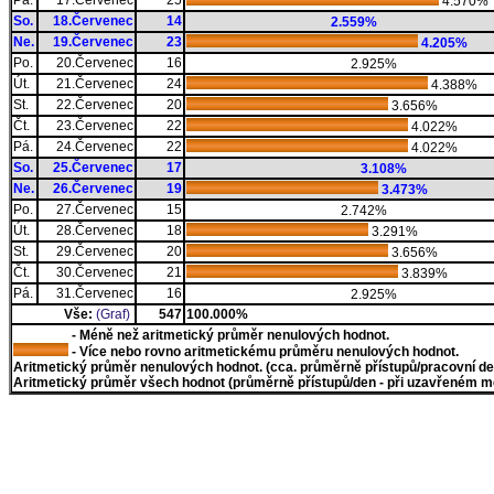
Pá.
17.Červenec
25
4.570%
So.
18.Červenec
14
2.559%
Ne.
19.Červenec
23
4.205%
Po.
20.Červenec
16
2.925%
Út.
21.Červenec
24
4.388%
St.
22.Červenec
20
3.656%
Čt.
23.Červenec
22
4.022%
Pá.
24.Červenec
22
4.022%
So.
25.Červenec
17
3.108%
Ne.
26.Červenec
19
3.473%
Po.
27.Červenec
15
2.742%
Út.
28.Červenec
18
3.291%
St.
29.Červenec
20
3.656%
Čt.
30.Červenec
21
3.839%
Pá.
31.Červenec
16
2.925%
Vše:
(Graf)
547
100.000%
- Méně než aritmetický průměr nenulových hodnot.
- Více nebo rovno aritmetickému průměru nenulových hodnot.
Aritmetický průměr nenulových hodnot. (cca. průměrně přístupů/pracovní den)
Aritmetický průměr všech hodnot (průměrně přístupů/den - při uzavřeném měs