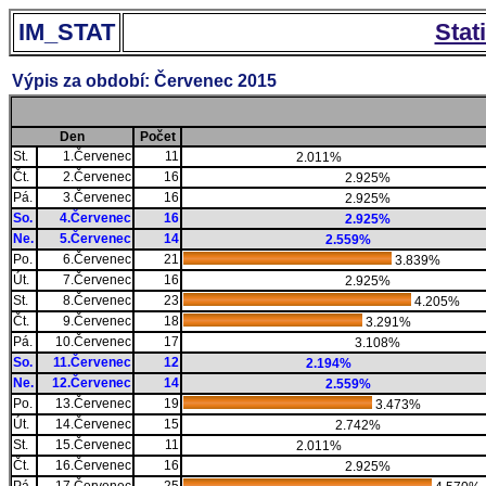
IM_STAT
Stat
Výpis za období: Červenec 2015
Den
Počet
St.
1.Červenec
11
2.011%
Čt.
2.Červenec
16
2.925%
Pá.
3.Červenec
16
2.925%
So.
4.Červenec
16
2.925%
Ne.
5.Červenec
14
2.559%
Po.
6.Červenec
21
3.839%
Út.
7.Červenec
16
2.925%
St.
8.Červenec
23
4.205%
Čt.
9.Červenec
18
3.291%
Pá.
10.Červenec
17
3.108%
So.
11.Červenec
12
2.194%
Ne.
12.Červenec
14
2.559%
Po.
13.Červenec
19
3.473%
Út.
14.Červenec
15
2.742%
St.
15.Červenec
11
2.011%
Čt.
16.Červenec
16
2.925%