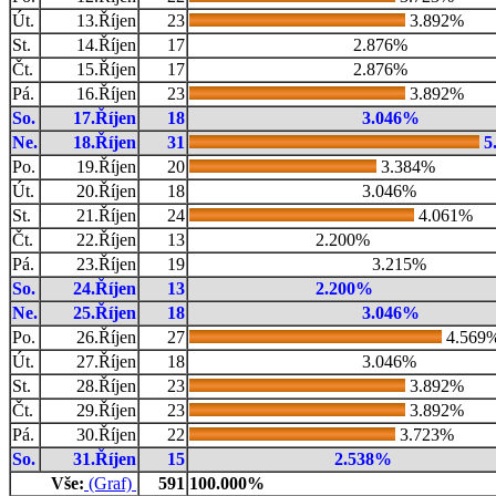
Út.
13.Říjen
23
3.892%
St.
14.Říjen
17
2.876%
Čt.
15.Říjen
17
2.876%
Pá.
16.Říjen
23
3.892%
So.
17.Říjen
18
3.046%
Ne.
18.Říjen
31
5
Po.
19.Říjen
20
3.384%
Út.
20.Říjen
18
3.046%
St.
21.Říjen
24
4.061%
Čt.
22.Říjen
13
2.200%
Pá.
23.Říjen
19
3.215%
So.
24.Říjen
13
2.200%
Ne.
25.Říjen
18
3.046%
Po.
26.Říjen
27
4.569
Út.
27.Říjen
18
3.046%
St.
28.Říjen
23
3.892%
Čt.
29.Říjen
23
3.892%
Pá.
30.Říjen
22
3.723%
So.
31.Říjen
15
2.538%
Vše:
(Graf)
591
100.000%