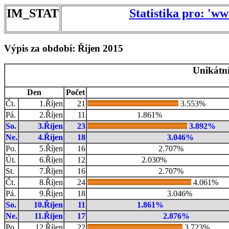
IM_STAT
Statistika pro: 'w
Výpis za období: Říjen 2015
Unikátní
Den
Počet
Čt.
1.Říjen
21
3.553%
Pá.
2.Říjen
11
1.861%
So.
3.Říjen
23
3.892%
Ne.
4.Říjen
18
3.046%
Po.
5.Říjen
16
2.707%
Út.
6.Říjen
12
2.030%
St.
7.Říjen
16
2.707%
Čt.
8.Říjen
24
4.061%
Pá.
9.Říjen
18
3.046%
So.
10.Říjen
11
1.861%
Ne.
11.Říjen
17
2.876%
Po.
12.Říjen
22
3.723%