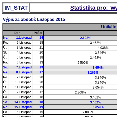
IM_STAT
Statistika pro: '
Výpis za období: Listopad 2015
Unikátn
Den
Počet
Ne.
1.Listopad
14
2.692%
Po.
2.Listopad
18
3.462%
Út.
3.Listopad
21
4.038%
St.
4.Listopad
20
3.846%
Čt.
5.Listopad
18
3.462%
Pá.
6.Listopad
13
2.500%
So.
7.Listopad
19
3.654%
Ne.
8.Listopad
17
3.269%
Po.
9.Listopad
20
3.846%
Út.
10.Listopad
20
3.846%
St.
11.Listopad
19
3.654%
Čt.
12.Listopad
12
2.308%
Pá.
13.Listopad
18
3.462%
So.
14.Listopad
18
3.462%
Ne.
15.Listopad
19
3.654%
Po.
16.Listopad
15
2.885%