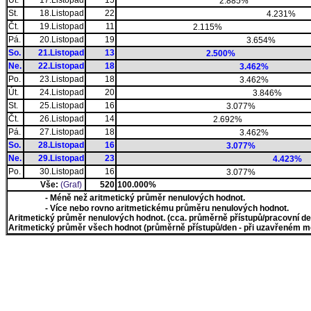
Út.
17.Listopad
15
2.885%
St.
18.Listopad
22
4.231%
Čt.
19.Listopad
11
2.115%
Pá.
20.Listopad
19
3.654%
So.
21.Listopad
13
2.500%
Ne.
22.Listopad
18
3.462%
Po.
23.Listopad
18
3.462%
Út.
24.Listopad
20
3.846%
St.
25.Listopad
16
3.077%
Čt.
26.Listopad
14
2.692%
Pá.
27.Listopad
18
3.462%
So.
28.Listopad
16
3.077%
Ne.
29.Listopad
23
4.423%
Po.
30.Listopad
16
3.077%
Vše:
(Graf)
520
100.000%
- Méně než aritmetický průměr nenulových hodnot.
- Více nebo rovno aritmetickému průměru nenulových hodnot.
Aritmetický průměr nenulových hodnot. (cca. průměrně přístupů/pracovní den)
Aritmetický průměr všech hodnot (průměrně přístupů/den - při uzavřeném měs