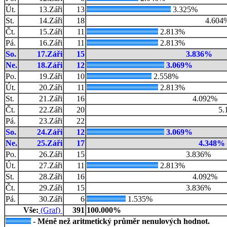
Út.
13.Záři
13
3.325%
St.
14.Záři
18
4.604
Čt.
15.Záři
11
2.813%
Pá.
16.Záři
11
2.813%
So.
17.Záři
15
3.836%
Ne.
18.Záři
12
3.069%
Po.
19.Záři
10
2.558%
Út.
20.Záři
11
2.813%
St.
21.Záři
16
4.092%
Čt.
22.Záři
20
5.
Pá.
23.Záři
22
So.
24.Záři
12
3.069%
Ne.
25.Záři
17
4.348%
Po.
26.Záři
15
3.836%
Út.
27.Záři
11
2.813%
St.
28.Záři
16
4.092%
Čt.
29.Záři
15
3.836%
Pá.
30.Záři
6
1.535%
Vše:
(Graf)
391
100.000%
- Méně než aritmetický průměr nenulových hodnot.