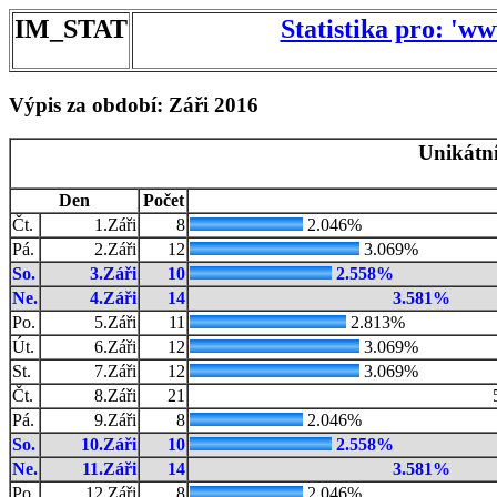
IM_STAT
Statistika pro: 'w
Výpis za období: Záři 2016
Unikátní
Den
Počet
Čt.
1.Záři
8
2.046%
Pá.
2.Záři
12
3.069%
So.
3.Záři
10
2.558%
Ne.
4.Záři
14
3.581%
Po.
5.Záři
11
2.813%
Út.
6.Záři
12
3.069%
St.
7.Záři
12
3.069%
Čt.
8.Záři
21
Pá.
9.Záři
8
2.046%
So.
10.Záři
10
2.558%
Ne.
11.Záři
14
3.581%
Po.
12.Záři
8
2.046%