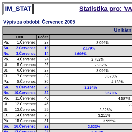
IM_STAT
Statistika pro: '
Výpis za období: Červenec 2005
Unikátn
Den
Počet
Pá.
1.Červenec
27
3.096%
So.
2.Červenec
19
2.179%
Ne.
3.Červenec
14
1.606%
Po.
4.Červenec
24
2.752%
Út.
5.Červenec
26
2.982%
St.
6.Červenec
27
3.096%
Čt.
7.Červenec
32
3.670%
Pá.
8.Červenec
36
4.128%
So.
9.Červenec
20
2.294%
Ne.
10.Červenec
32
3.670%
Po.
11.Červenec
40
4.587%
Út.
12.Červenec
46
5.
St.
13.Červenec
29
3.326%
Čt.
14.Červenec
28
3.211%
Pá.
15.Červenec
31
3.555%
So.
16.Červenec
22
2.523%