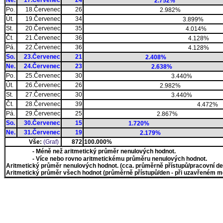
Ne.
17.Červenec
24
2.752%
Po.
18.Červenec
26
2.982%
Út.
19.Červenec
34
3.899%
St.
20.Červenec
35
4.014%
Čt.
21.Červenec
36
4.128%
Pá.
22.Červenec
36
4.128%
So.
23.Červenec
21
2.408%
Ne.
24.Červenec
23
2.638%
Po.
25.Červenec
30
3.440%
Út.
26.Červenec
26
2.982%
St.
27.Červenec
30
3.440%
Čt.
28.Červenec
39
4.472%
Pá.
29.Červenec
25
2.867%
So.
30.Červenec
15
1.720%
Ne.
31.Červenec
19
2.179%
Vše:
(Graf)
872
100.000%
- Méně než aritmetický průměr nenulových hodnot.
- Více nebo rovno aritmetickému průměru nenulových hodnot.
Aritmetický průměr nenulových hodnot. (cca. průměrně přístupů/pracovní den)
Aritmetický průměr všech hodnot (průměrně přístupů/den - při uzavřeném měs