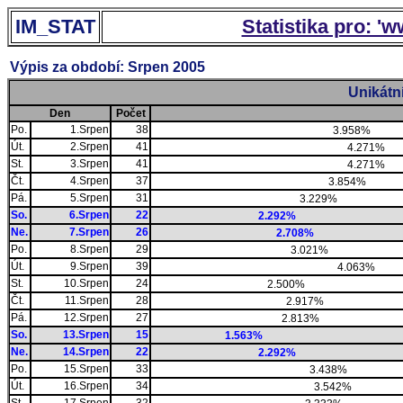
IM_STAT
Statistika pro: '
Výpis za období: Srpen 2005
Unikátn
Den
Počet
Po.
1.Srpen
38
3.958%
Út.
2.Srpen
41
4.271%
St.
3.Srpen
41
4.271%
Čt.
4.Srpen
37
3.854%
Pá.
5.Srpen
31
3.229%
So.
6.Srpen
22
2.292%
Ne.
7.Srpen
26
2.708%
Po.
8.Srpen
29
3.021%
Út.
9.Srpen
39
4.063%
St.
10.Srpen
24
2.500%
Čt.
11.Srpen
28
2.917%
Pá.
12.Srpen
27
2.813%
So.
13.Srpen
15
1.563%
Ne.
14.Srpen
22
2.292%
Po.
15.Srpen
33
3.438%
Út.
16.Srpen
34
3.542%