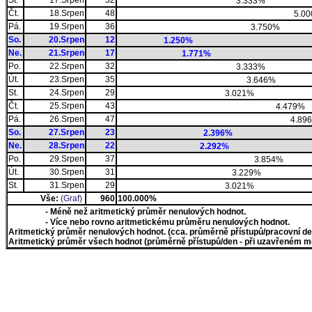
St.
17.Srpen
32
3.333%
Čt.
18.Srpen
48
5.0
Pá.
19.Srpen
36
3.750%
So.
20.Srpen
12
1.250%
Ne.
21.Srpen
17
1.771%
Po.
22.Srpen
32
3.333%
Út.
23.Srpen
35
3.646%
St.
24.Srpen
29
3.021%
Čt.
25.Srpen
43
4.479%
Pá.
26.Srpen
47
4.89
So.
27.Srpen
23
2.396%
Ne.
28.Srpen
22
2.292%
Po.
29.Srpen
37
3.854%
Út.
30.Srpen
31
3.229%
St.
31.Srpen
29
3.021%
Vše:
(Graf)
960
100.000%
- Méně než aritmetický průměr nenulových hodnot.
- Více nebo rovno aritmetickému průměru nenulových hodnot.
Aritmetický průměr nenulových hodnot. (cca. průměrně přístupů/pracovní den)
Aritmetický průměr všech hodnot (průměrně přístupů/den - při uzavřeném měs