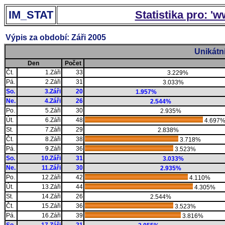
IM_STAT
Statistika pro: '
Výpis za období: Záři 2005
Unikátn
Den
Počet
Čt.
1.Záři
33
3.229%
Pá.
2.Záři
31
3.033%
So.
3.Záři
20
1.957%
Ne.
4.Záři
26
2.544%
Po.
5.Záři
30
2.935%
Út.
6.Záři
48
4.697
St.
7.Záři
29
2.838%
Čt.
8.Záři
38
3.718%
Pá.
9.Záři
36
3.523%
So.
10.Záři
31
3.033%
Ne.
11.Záři
30
2.935%
Po.
12.Záři
42
4.110%
Út.
13.Záři
44
4.305%
St.
14.Záři
26
2.544%
Čt.
15.Záři
36
3.523%
Pá.
16.Záři
39
3.816%