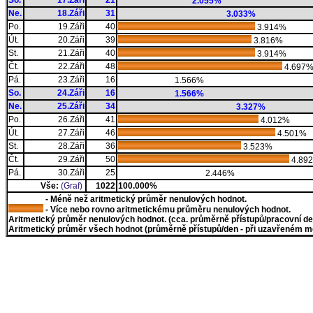
So.
17.Záři
21
2.055%
Ne.
18.Záři
31
3.033%
Po.
19.Záři
40
3.914%
Út.
20.Záři
39
3.816%
St.
21.Záři
40
3.914%
Čt.
22.Záři
48
4.697
Pá.
23.Záři
16
1.566%
So.
24.Záři
16
1.566%
Ne.
25.Záři
34
3.327%
Po.
26.Záři
41
4.012%
Út.
27.Záři
46
4.501%
St.
28.Záři
36
3.523%
Čt.
29.Záři
50
4.89
Pá.
30.Záři
25
2.446%
Vše:
(Graf)
1022
100.000%
- Méně než aritmetický průměr nenulových hodnot.
- Více nebo rovno aritmetickému průměru nenulových hodnot.
Aritmetický průměr nenulových hodnot. (cca. průměrně přístupů/pracovní den)
Aritmetický průměr všech hodnot (průměrně přístupů/den - při uzavřeném měs