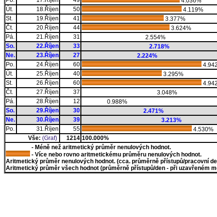
Po.
17.Říjen
49
4.036%
Út.
18.Říjen
50
4.119%
St.
19.Říjen
41
3.377%
Čt.
20.Říjen
44
3.624%
Pá.
21.Říjen
31
2.554%
So.
22.Říjen
33
2.718%
Ne.
23.Říjen
27
2.224%
Po.
24.Říjen
60
4.94
Út.
25.Říjen
40
3.295%
St.
26.Říjen
60
4.94
Čt.
27.Říjen
37
3.048%
Pá.
28.Říjen
12
0.988%
So.
29.Říjen
30
2.471%
Ne.
30.Říjen
39
3.213%
Po.
31.Říjen
55
4.530%
Vše:
(Graf)
1214
100.000%
- Méně než aritmetický průměr nenulových hodnot.
- Více nebo rovno aritmetickému průměru nenulových hodnot.
Aritmetický průměr nenulových hodnot. (cca. průměrně přístupů/pracovní den)
Aritmetický průměr všech hodnot (průměrně přístupů/den - při uzavřeném měs