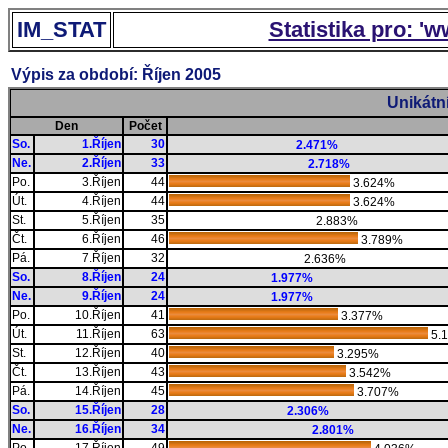
IM_STAT
Statistika pro: '
Výpis za období: Říjen 2005
Unikátn
Den
Počet
So.
1.Říjen
30
2.471%
Ne.
2.Říjen
33
2.718%
Po.
3.Říjen
44
3.624%
Út.
4.Říjen
44
3.624%
St.
5.Říjen
35
2.883%
Čt.
6.Říjen
46
3.789%
Pá.
7.Říjen
32
2.636%
So.
8.Říjen
24
1.977%
Ne.
9.Říjen
24
1.977%
Po.
10.Říjen
41
3.377%
Út.
11.Říjen
63
5.
St.
12.Říjen
40
3.295%
Čt.
13.Říjen
43
3.542%
Pá.
14.Říjen
45
3.707%
So.
15.Říjen
28
2.306%
Ne.
16.Říjen
34
2.801%