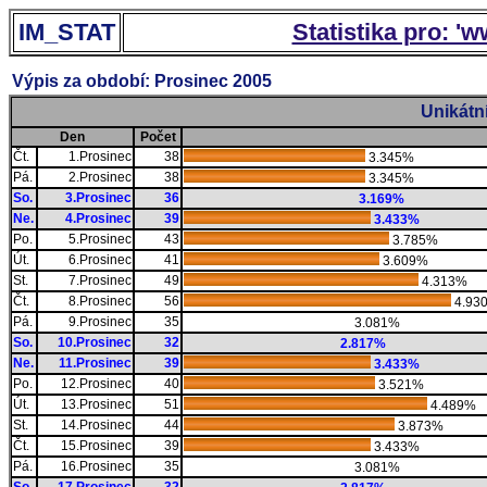
IM_STAT
Statistika pro: '
Výpis za období: Prosinec 2005
Unikátn
Den
Počet
Čt.
1.Prosinec
38
3.345%
Pá.
2.Prosinec
38
3.345%
So.
3.Prosinec
36
3.169%
Ne.
4.Prosinec
39
3.433%
Po.
5.Prosinec
43
3.785%
Út.
6.Prosinec
41
3.609%
St.
7.Prosinec
49
4.313%
Čt.
8.Prosinec
56
4.93
Pá.
9.Prosinec
35
3.081%
So.
10.Prosinec
32
2.817%
Ne.
11.Prosinec
39
3.433%
Po.
12.Prosinec
40
3.521%
Út.
13.Prosinec
51
4.489%
St.
14.Prosinec
44
3.873%
Čt.
15.Prosinec
39
3.433%
Pá.
16.Prosinec
35
3.081%