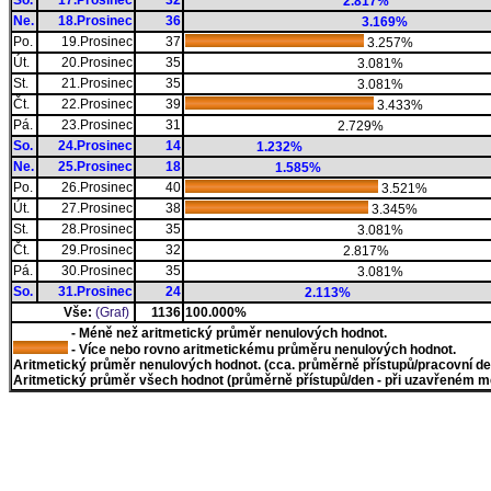
So.
17.Prosinec
32
2.817%
Ne.
18.Prosinec
36
3.169%
Po.
19.Prosinec
37
3.257%
Út.
20.Prosinec
35
3.081%
St.
21.Prosinec
35
3.081%
Čt.
22.Prosinec
39
3.433%
Pá.
23.Prosinec
31
2.729%
So.
24.Prosinec
14
1.232%
Ne.
25.Prosinec
18
1.585%
Po.
26.Prosinec
40
3.521%
Út.
27.Prosinec
38
3.345%
St.
28.Prosinec
35
3.081%
Čt.
29.Prosinec
32
2.817%
Pá.
30.Prosinec
35
3.081%
So.
31.Prosinec
24
2.113%
Vše:
(Graf)
1136
100.000%
- Méně než aritmetický průměr nenulových hodnot.
- Více nebo rovno aritmetickému průměru nenulových hodnot.
Aritmetický průměr nenulových hodnot. (cca. průměrně přístupů/pracovní den)
Aritmetický průměr všech hodnot (průměrně přístupů/den - při uzavřeném měs