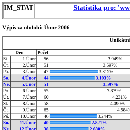
IM_STAT
Statistika pro: 'w
Výpis za období: Únor 2006
Unikátní
Den
Počet
St.
1.Únor
56
3.949%
Čt.
2.Únor
51
3.597%
Pá.
3.Únor
47
3.315%
So.
4.Únor
44
3.103%
Ne.
5.Únor
51
3.597%
Po.
6.Únor
55
3.879%
Út.
7.Únor
60
4.231%
St.
8.Únor
58
4.090%
Čt.
9.Únor
65
4.584
Pá.
10.Únor
46
3.244%
So.
11.Únor
40
2.821%
Ne.
12.Únor
38
2.680%