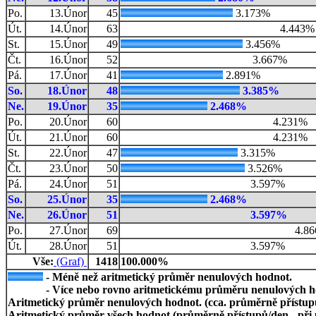
Po.
13.Únor
45
3.173%
Út.
14.Únor
63
4.443%
St.
15.Únor
49
3.456%
Čt.
16.Únor
52
3.667%
Pá.
17.Únor
41
2.891%
So.
18.Únor
48
3.385%
Ne.
19.Únor
35
2.468%
Po.
20.Únor
60
4.231%
Út.
21.Únor
60
4.231%
St.
22.Únor
47
3.315%
Čt.
23.Únor
50
3.526%
Pá.
24.Únor
51
3.597%
So.
25.Únor
35
2.468%
Ne.
26.Únor
51
3.597%
Po.
27.Únor
69
4.8
Út.
28.Únor
51
3.597%
Vše:
(Graf)
1418
100.000%
- Méně než aritmetický průměr nenulových hodnot.
- Více nebo rovno aritmetickému průměru nenulových h
Aritmetický průměr nenulových hodnot. (cca. průměrně přístupů/
Aritmetický průměr všech hodnot (průměrně přístupů/den - při 