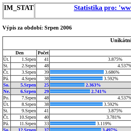
IM_STAT
Statistika pro: 'w
Výpis za období: Srpen 2006
Unikátní
Den
Počet
Út.
1.Srpen
41
3.875%
St.
2.Srpen
48
4.537
Čt.
3.Srpen
39
3.686%
Pá.
4.Srpen
38
3.592%
So.
5.Srpen
25
2.363%
Ne.
6.Srpen
29
2.741%
Po.
7.Srpen
48
4.537
Út.
8.Srpen
38
3.592%
St.
9.Srpen
41
3.875%
Čt.
10.Srpen
40
3.781%
Pá.
11.Srpen
33
3.119%
So.
12.Srpen
37
3.497%