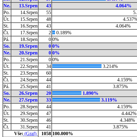
Ne.
13.Srpen
43
4.064%
Po.
14.Srpen
55
5
Út.
15.Srpen
48
4.537
St.
16.Srpen
43
4.064%
Čt.
17.Srpen
2
0.189%
Pá.
18.Srpen
0
0%
So.
19.Srpen
0
0%
Ne.
20.Srpen
0
0%
Po.
21.Srpen
0
0%
Út.
22.Srpen
34
3.214%
St.
23.Srpen
60
Čt.
24.Srpen
44
4.159%
Pá.
25.Srpen
41
3.875%
So.
26.Srpen
20
1.890%
Ne.
27.Srpen
33
3.119%
Po.
28.Srpen
44
4.159%
Út.
29.Srpen
47
4.442%
St.
30.Srpen
46
4.348%
Čt.
31.Srpen
41
3.875%
Vše:
(Graf)
1058
100.000%