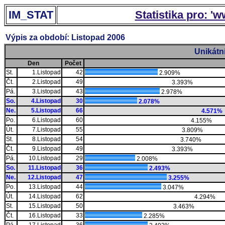
IM_STAT
Statistika pro: '
Výpis za období: Listopad 2006
Unikátn
Den
Počet
St.
1.Listopad
42
2.909%
Čt.
2.Listopad
49
3.393%
Pá.
3.Listopad
43
2.978%
So.
4.Listopad
30
2.078%
Ne.
5.Listopad
66
4.571%
Po.
6.Listopad
60
4.155%
Út.
7.Listopad
55
3.809%
St.
8.Listopad
54
3.740%
Čt.
9.Listopad
49
3.393%
Pá.
10.Listopad
29
2.008%
So.
11.Listopad
36
2.493%
Ne.
12.Listopad
47
3.255%
Po.
13.Listopad
44
3.047%
Út.
14.Listopad
62
4.294%
St.
15.Listopad
50
3.463%
Čt.
16.Listopad
33
2.285%