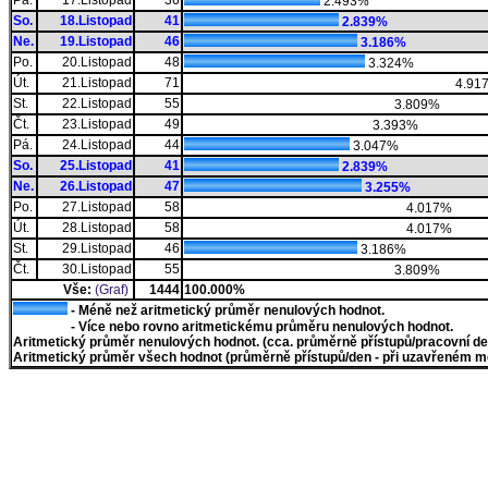
Pá.
17.Listopad
36
2.493%
So.
18.Listopad
41
2.839%
Ne.
19.Listopad
46
3.186%
Po.
20.Listopad
48
3.324%
Út.
21.Listopad
71
4.91
St.
22.Listopad
55
3.809%
Čt.
23.Listopad
49
3.393%
Pá.
24.Listopad
44
3.047%
So.
25.Listopad
41
2.839%
Ne.
26.Listopad
47
3.255%
Po.
27.Listopad
58
4.017%
Út.
28.Listopad
58
4.017%
St.
29.Listopad
46
3.186%
Čt.
30.Listopad
55
3.809%
Vše:
(Graf)
1444
100.000%
- Méně než aritmetický průměr nenulových hodnot.
- Více nebo rovno aritmetickému průměru nenulových hodnot.
Aritmetický průměr nenulových hodnot. (cca. průměrně přístupů/pracovní den)
Aritmetický průměr všech hodnot (průměrně přístupů/den - při uzavřeném měs