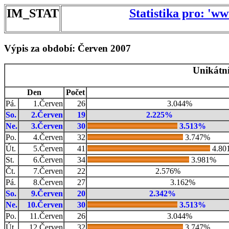
IM_STAT
Statistika pro: 'w
Výpis za období: Červen 2007
Unikátní
Den
Počet
Pá.
1.Červen
26
3.044%
So.
2.Červen
19
2.225%
Ne.
3.Červen
30
3.513%
Po.
4.Červen
32
3.747%
Út.
5.Červen
41
4.80
St.
6.Červen
34
3.981%
Čt.
7.Červen
22
2.576%
Pá.
8.Červen
27
3.162%
So.
9.Červen
20
2.342%
Ne.
10.Červen
30
3.513%
Po.
11.Červen
26
3.044%
Út.
12.Červen
32
3.747%