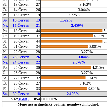
St.
13.Červen
27
3.162%
Čt.
14.Červen
26
3.044%
Pá.
15.Červen
19
2.225%
So.
16.Červen
13
1.522%
Ne.
17.Červen
21
2.459%
Po.
18.Červen
44
5.
Út.
19.Červen
37
4.333%
St.
20.Červen
44
5.
Čt.
21.Červen
34
3.981%
Pá.
22.Červen
28
3.279%
So.
23.Červen
26
3.044%
Ne.
24.Červen
22
2.576%
Po.
25.Červen
36
4.215%
Út.
26.Červen
28
3.279%
St.
27.Červen
32
3.747%
Čt.
28.Červen
27
3.162%
Pá.
29.Červen
33
3.864%
So.
30.Červen
18
2.108%
Vše:
(Graf)
854
100.000%
- Méně než aritmetický průměr nenulových hodnot.