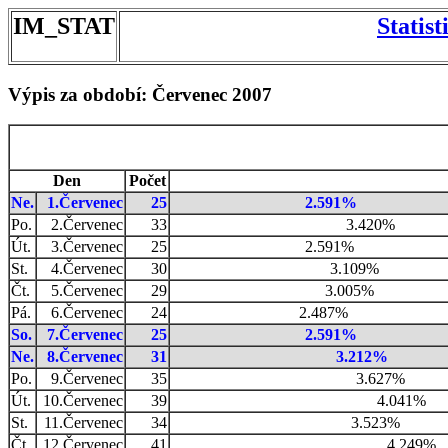
IM_STAT
Statis
Výpis za období: Červenec 2007
Den
Počet
Ne.
1.Červenec
25
2.591%
Po.
2.Červenec
33
3.420%
Út.
3.Červenec
25
2.591%
St.
4.Červenec
30
3.109%
Čt.
5.Červenec
29
3.005%
Pá.
6.Červenec
24
2.487%
So.
7.Červenec
25
2.591%
Ne.
8.Červenec
31
3.212%
Po.
9.Červenec
35
3.627%
Út.
10.Červenec
39
4.041%
St.
11.Červenec
34
3.523%
Čt.
12.Červenec
41
4.249%