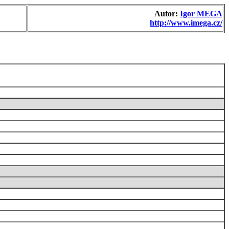
Autor:
Igor MEGA
http://www.imega.cz/