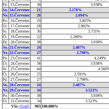
Pá.
13.Červenec
38
3.938%
So.
14.Červenec
21
2.176%
Ne.
15.Červenec
26
2.694%
Po.
16.Červenec
29
3.005%
Út.
17.Červenec
28
2.902%
St.
18.Červenec
36
3.731%
Čt.
19.Červenec
22
2.280%
Pá.
20.Červenec
38
3.938%
So.
21.Červenec
24
2.487%
Ne.
22.Červenec
27
2.798%
Po.
23.Červenec
41
4.249%
Út.
24.Červenec
38
3.938%
St.
25.Červenec
44
4.560
Čt.
26.Červenec
25
2.591%
Pá.
27.Červenec
27
2.798%
So.
28.Červenec
24
2.487%
Ne.
29.Červenec
34
3.523%
Po.
30.Červenec
38
3.938%
Út.
31.Červenec
34
3.523%
Vše:
(Graf)
965
100.000%