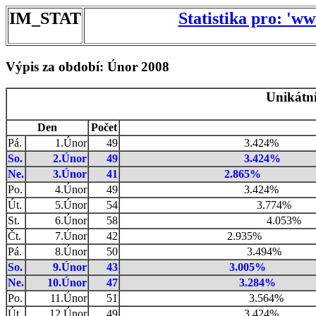
IM_STAT
Statistika pro: 'w
Výpis za období: Únor 2008
Unikátní
Den
Počet
Pá.
1.Únor
49
3.424%
So.
2.Únor
49
3.424%
Ne.
3.Únor
41
2.865%
Po.
4.Únor
49
3.424%
Út.
5.Únor
54
3.774%
St.
6.Únor
58
4.053%
Čt.
7.Únor
42
2.935%
Pá.
8.Únor
50
3.494%
So.
9.Únor
43
3.005%
Ne.
10.Únor
47
3.284%
Po.
11.Únor
51
3.564%
Út.
12.Únor
49
3.424%