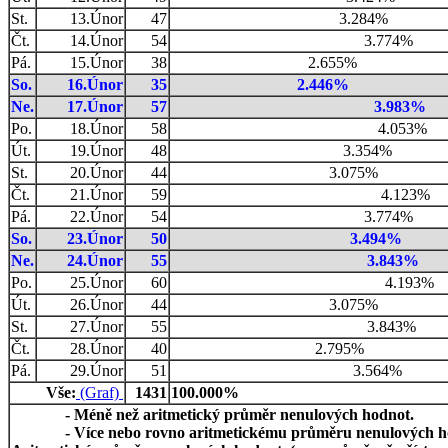
St.
13.Únor
47
3.284%
Čt.
14.Únor
54
3.774%
Pá.
15.Únor
38
2.655%
So.
16.Únor
35
2.446%
Ne.
17.Únor
57
3.983%
Po.
18.Únor
58
4.053%
Út.
19.Únor
48
3.354%
St.
20.Únor
44
3.075%
Čt.
21.Únor
59
4.123%
Pá.
22.Únor
54
3.774%
So.
23.Únor
50
3.494%
Ne.
24.Únor
55
3.843%
Po.
25.Únor
60
4.193%
Út.
26.Únor
44
3.075%
St.
27.Únor
55
3.843%
Čt.
28.Únor
40
2.795%
Pá.
29.Únor
51
3.564%
Vše:
(Graf)
1431
100.000%
- Méně než aritmetický průměr nenulových hodnot.
- Více nebo rovno aritmetickému průměru nenulových h