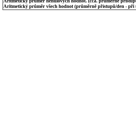
Aritmetický průměr nenulových hodnot. (cca. průměrně přístupů/
Aritmetický průměr všech hodnot (průměrně přístupů/den - při 