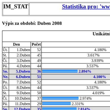
IM_STAT
Statistika pro: 'w
Výpis za období: Duben 2008
Unikátní
Den
Počet
Út.
1.Duben
52
4.180%
St.
2.Duben
45
3.617%
Čt.
3.Duben
49
3.939%
Pá.
4.Duben
44
3.537%
So.
5.Duben
36
2.894%
Ne.
6.Duben
51
4.100%
Po.
7.Duben
52
4.180%
Út.
8.Duben
44
3.537%
St.
9.Duben
50
4.019%
Čt.
10.Duben
37
2.974%
Pá.
11.Duben
29
2.331%
So.
12.Duben
35
2.814%