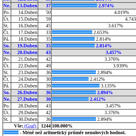
Ne.
13.Duben
37
2.974%
Po.
14.Duben
50
4.019%
Út.
15.Duben
59
4.74
St.
16.Duben
45
3.617%
Čt.
17.Duben
33
2.653%
Pá.
18.Duben
35
2.814%
So.
19.Duben
35
2.814%
Ne.
20.Duben
43
3.457%
Po.
21.Duben
42
3.376%
Út.
22.Duben
49
3.939%
St.
23.Duben
36
2.894%
Čt.
24.Duben
30
2.412%
Pá.
25.Duben
39
3.135%
So.
26.Duben
36
2.894%
Ne.
27.Duben
30
2.412%
Po.
28.Duben
43
3.457%
Út.
29.Duben
42
3.376%
St.
30.Duben
36
2.894%
Vše:
(Graf)
1244
100.000%
- Méně než aritmetický průměr nenulových hodnot.